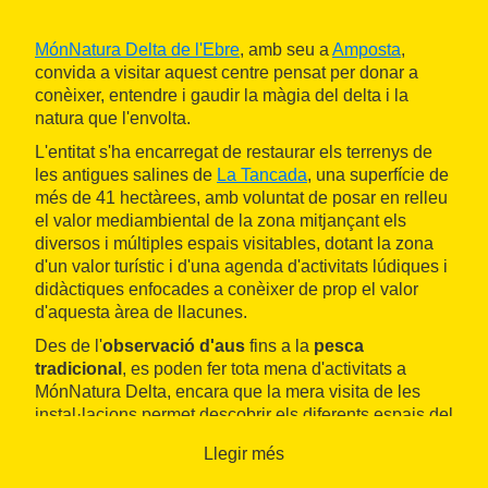
MónNatura Delta de l'Ebre
, amb seu a
Amposta
,
convida a visitar aquest centre pensat per donar a
conèixer, entendre i gaudir la màgia del delta i la
natura que l'envolta.
L'entitat s'ha encarregat de restaurar els terrenys de
les antigues salines de
La Tancada
, una superfície de
més de 41 hectàrees, amb voluntat de posar en relleu
el valor mediambiental de la zona mitjançant els
diversos i múltiples espais visitables, dotant la zona
d'un valor turístic i d'una agenda d'activitats lúdiques i
didàctiques enfocades a conèixer de prop el valor
d'aquesta àrea de llacunes.
Des de l'
observació d'aus
fins a la
pesca
tradicional
, es poden fer tota mena d'activitats a
MónNatura Delta, encara que la mera visita de les
instal·lacions permet descobrir els diferents espais del
centre: la recreació de les salines, el gran muntatge
Llegir més
audiovisual de l'Espai Delta, la vista panoràmica des
del mirador 360º o l'entretinguda navegació en