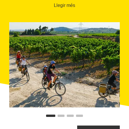
Un viatge per submergir-te al cor del
Llegir més
nostre territori vinícola i conèixer que
hi ha més enllà d'una copa de vi
L’enoturisme és un dels principals atractius per anar-
hi. Visitar el cor d'una regió vitivinícola és la forma
autèntica de descobrir-ne l'entorn natural i rural, les
seves tradicions, què representa la cultura del vi i,
sobretot, tastar-lo. La
Ruta del Vi del Penedès
et
convida a gaudir tot l’any d’experiències a cellers i
entre vinyes, de fantàstiques propostes
gastronòmiques i del plaer i tranquil·litat de dormir en
un entorn rural.
La Ruta del Vi del Penedès és una
agrupació
d’empreses i entitats
, gestionada pel Consorci de
Promoció Turística del Penedès, que ofereixen
experiències turístiques dins de l’àmbit penedenc:
cellers, allotjaments, restaurants, museus, botigues
especialitzades i serveis turístics. Amb pràcticament
200 establiments, compta amb quasi 70 cellers