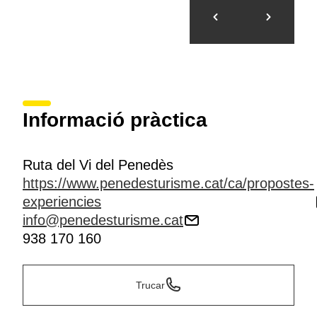
visitables.
El seu principal objectiu és promocionar l’oferta
turística d'aquesta destinació i fer que visitants i locals
gaudeixin del Penedès amb un ventall d’experiències
dirigides a tots els públics, clàssiques i innovadores i
que tenen cura de l'entorn vitivinícola i el reivindiquen
perquè tothom el pugui gaudir.
Informació pràctica
Ruta del Vi del Penedès
https://www.penedesturisme.cat/ca/propostes-
experiencies
info@penedesturisme.cat
938 170 160
Trucar