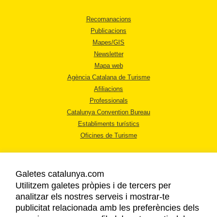
Recomanacions
Publicacions
Mapes/GIS
Newsletter
Mapa web
Agència Catalana de Turisme
Afiliacions
Professionals
Catalunya Convention Bureau
Establiments turístics
Oficines de Turisme
Galetes catalunya.com
Utilitzem galetes pròpies i de tercers per
analitzar els nostres serveis i mostrar-te
AVÍS LEGAL
publicitat relacionada amb les preferències dels
POLÍTICA DE PRIVACITAT