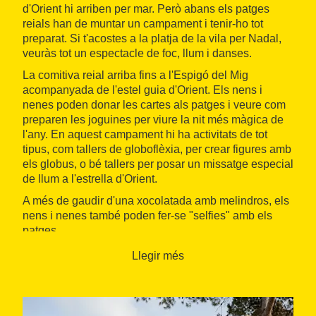
d'Orient hi arriben per mar. Però abans els patges
reials han de muntar un campament i tenir-ho tot
preparat. Si t'acostes a la platja de la vila per Nadal,
veuràs tot un espectacle de foc, llum i danses.
La comitiva reial arriba fins a l'Espigó del Mig
acompanyada de l'estel guia d'Orient. Els nens i
nenes poden donar les cartes als patges i veure com
preparen les joguines per viure la nit més màgica de
l'any. En aquest campament hi ha activitats de tot
tipus, com tallers de globoflèxia, per crear figures amb
els globus, o bé tallers per posar un missatge especial
de llum a l'estrella d'Orient.
A més de gaudir d'una xocolatada amb melindros, els
nens i nenes també poden fer-se "selfies" amb els
patges.
Quan: Del 4 al 5 de gener de 2023
Llegir més
On: Calonge-Sant Antoni
Organitza: Ajuntament de Calonge i Sant Antoni