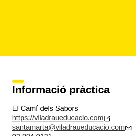
Informació pràctica
El Camí dels Sabors
https://viladraueducacio.com
santamarta@viladraueducacio.com