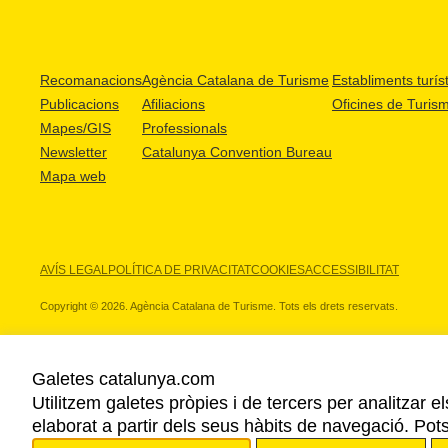
Recomanacions
Agència Catalana de Turisme
Establiments turíst
Publicacions
Afiliacions
Oficines de Turis
Mapes/GIS
Professionals
Newsletter
Catalunya Convention Bureau
Mapa web
AVÍS LEGAL
POLÍTICA DE PRIVACITAT
COOKIES
ACCESSIBILITAT
Copyright © 2026. Agència Catalana de Turisme. Tots els drets reservats.
Galetes catalunya.com
Utilitzem galetes pròpies i de tercers per analitzar e
ELS NOSTRES PARTNERS
elaborat a partir dels seus hàbits de navegació. Pot