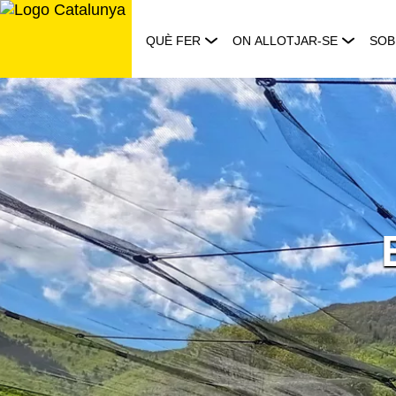
Saltar
al
QUÈ FER
ON ALLOTJAR-SE
SOB
contingut