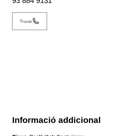
93 884 9131
Trucar
Informació addicional