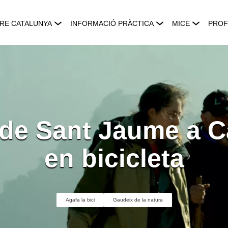
RE CATALUNYA
INFORMACIÓ PRÀCTICA
MICE
PROF
 de Sant Jaume a C
en bicicleta
Agafa la bici
Gaudeix de la natura