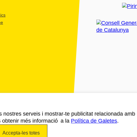
es de la costa
ics
ort o punt d'inici a l'hora
me
 o francesa
 mitja pensió amb sopars
iu amb el vostre propi
ort de Barcelona a Vic.
ls nostres serveis i mostrar-te publicitat relacionada amb
e
s obtenir més informació a la
Política de Galetes
.
doble amb esmorzar
Accepta-les totes