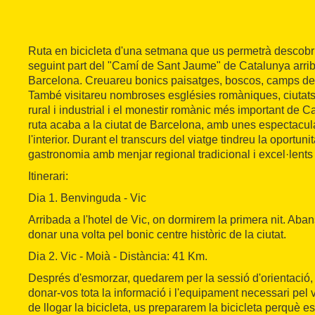
Ruta en bicicleta d'una setmana que us permetrà descobrir
seguint part del "Camí de Sant Jaume" de Catalunya arriba
Barcelona. Creuareu bonics paisatges, boscos, camps de v
També visitareu nombroses esglésies romàniques, ciutats
rural i industrial i el monestir romànic més important de C
ruta acaba a la ciutat de Barcelona, amb unes espectacular
l'interior. Durant el transcurs del viatge tindreu la oportuni
gastronomia amb menjar regional tradicional i excel·lents 
Itinerari:
Dia 1. Benvinguda - Vic
Arribada a l'hotel de Vic, on dormirem la primera nit. Aba
donar una volta pel bonic centre històric de la ciutat.
Dia 2. Vic - Moià - Distància: 41 Km.
Després d'esmorzar, quedarem per la sessió d'orientació, p
donar-vos tota la informació i l'equipament necessari pel v
de llogar la bicicleta, us prepararem la bicicleta perquè es