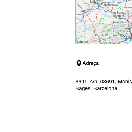
 tines enmig dels camps
asseu per pobles i creueu
alí. En aquest punt, el
ins arribar als bonics i
s portaràn als peus del
scoberta del passat
 nostre costat, aquesta
 encara que amb alguna
Adreça
al situada en el terme
 colònies de cotó per les
que aprofitava al màxim
8691, s/n, 08691, Monist
 riu Llobregat per deixar-
Bages, Barcelona
lesa de Montserrat i
s naturals molt
a per a anar a trobar el
tament al monestir