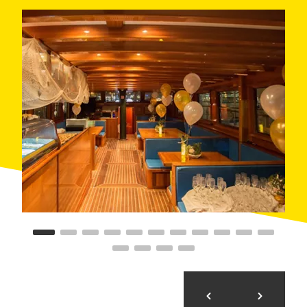
Montgrí
), amb un iot de fins a nou persones o una
barca pesquera per a vint; o bé per
Palamós
, amb una
goleta amb capacitat per a deu o un veler de fins a
vint-i-tres persones.
Elixsea Beverages també ofereix aquesta experiència
amb
maridatge de formatges i fruites, garoines o
gambes
, segons la temporada i disponibilitat.