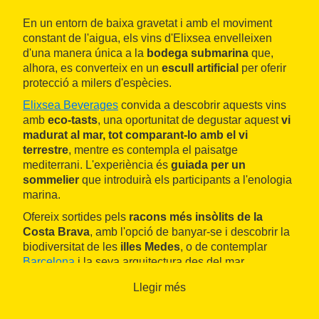
En un entorn de baixa gravetat i amb el moviment
constant de l'aigua, els vins d'Elixsea envelleixen
d'una manera única a la
bodega submarina
que,
alhora, es converteix en un
escull artificial
per oferir
protecció a milers d'espècies.
Elixsea Beverages
convida a descobrir aquests vins
amb
eco-tasts
, una oportunitat de degustar aquest
vi
madurat al mar, tot comparant-lo amb el vi
terrestre
, mentre es contempla el paisatge
mediterrani. L'experiència és
guiada per un
sommelier
que introduirà els participants a l'enologia
marina.
Ofereix sortides pels
racons més insòlits de la
Costa Brava
, amb l'opció de banyar-se i descobrir la
biodiversitat de les
illes Medes
, o de contemplar
Barcelona
i la seva arquitectura des del mar.
Els tasts a Barcelona són per a grups d'entre vint i
Llegir més
cent persones. A la Costa Brava, es pot optar per
navegar per la
costa de l'Estartit
(
Torroella de