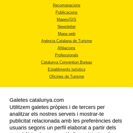
Recomanacions
Publicacions
Mapes/GIS
Newsletter
Mapa web
Agència Catalana de Turisme
Afiliacions
Professionals
Catalunya Convention Bureau
Establiments turístics
Oficines de Turisme
Galetes catalunya.com
Utilitzem galetes pròpies i de tercers per
analitzar els nostres serveis i mostrar-te
AVÍS LEGAL
publicitat relacionada amb les preferències dels
POLÍTICA DE PRIVACITAT
usuaris segons un perfil elaborat a partir dels