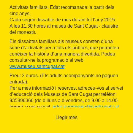
Activitats familiars. Edat recomanada: a partir dels
cinc anys.
Cada segon dissabte de mes durant tot l’any 2015.
A les 11.30 hores al museu de Sant Cugat - claustre
del monestir.
Els dissabtes familiars als museus consten d’una
sèrie d’activitats per a tots els públics, que permeten
conèixer la història d’una manera divertida. Podeu
consultar-ne la programació al web
www.museu.santcugat.cat
.
Preu: 2 euros. (Els adults acompanyants no paguen
entrada).
Per a més informació i reserves, adreceu-vos al servei
d’educació dels Museus de Sant Cugat per telèfon:
935896366 (de dilluns a divendres, de 9.00 a 14.00
hores), o per e-mail:
educaciomuseu@santcugat.cat
.
Llegir més