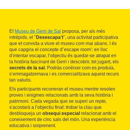
El
Museu de Gerri de Sal
proposa, per als més
intrèpids, el "
Desescapa’t
", una activitat participativa
que et convida a viure el museu com mai abans. I és
que capgira el concepte d''escape room': en lloc
d'intentar escapar, l’objectiu és quedar-se atrapat en
la història fascinant de Gerri i descobrir, tot jugant, els
secrets de la sal
. Podràs conèixer com es produïa,
s’emmagatzemava i es comercialitzava aquest recurs
tan valuós.
Els participants recorreran el museu mentre resolen
proves i enigmes relacionats amb la seva història i
patrimoni. Cada vegada que se superi un repte,
s'acostarà a l’objectiu final: trobar la clau que
desbloqueja un
obsequi especial
relacionat amb el
coneixement de cinc sals del món. Una experiència
educativa i sorprenent.