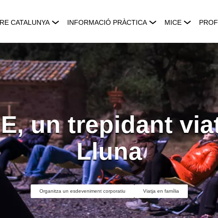
RE CATALUNYA
INFORMACIÓ PRÀCTICA
MICE
PROF
, un trepidant viat
Lluna
Organitza un esdeveniment corporatiu
Viatja en família