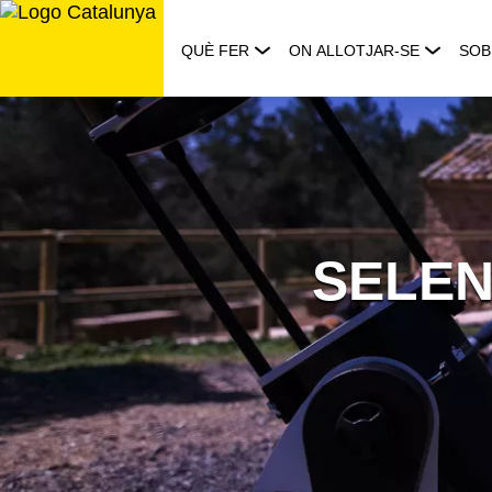
Saltar
al
QUÈ FER
ON ALLOTJAR-SE
SOB
contingut
SELENE