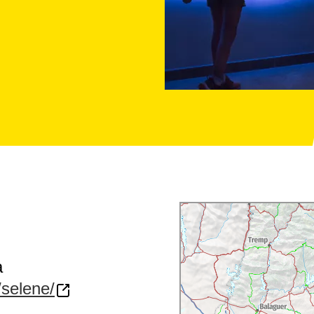
a
/selene/