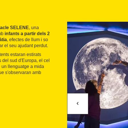
tacle SELENE
, una
amb
infants a partir dels 2
àtia
, efectes de llum i so
r el seu ajudant perdut.
tents estaran estirats
 del sud d'Europa, el cel
mb un llenguatge a mida
 que s'observaran amb