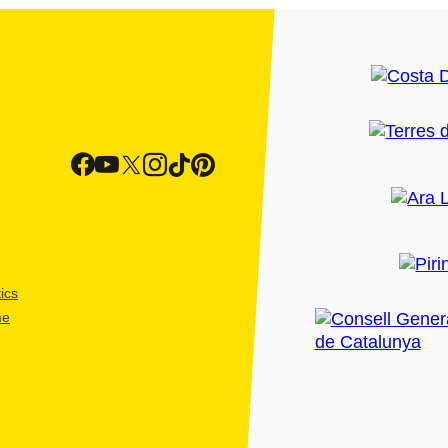
ics
me