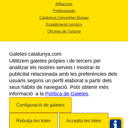
Afiliacions
Professionals
Catalunya Convention Bureau
Establiments turístics
Oficines de Turisme
Galetes catalunya.com
Utilitzem galetes pròpies i de tercers per
analitzar els nostres serveis i mostrar-te
AVÍS LEGAL
publicitat relacionada amb les preferències dels
POLÍTICA DE PRIVACITAT
usuaris segons un perfil elaborat a partir dels
COOKIES
seus hàbits de navegació. Pots obtenir més
ACCESSIBILITAT
informació a la
Política de Galetes
.
Configuració de galetes
Copyright © 2026. Agència Catalana de Turisme. Tots els drets reservats.
Rebutja-les totes
Accepta-les totes