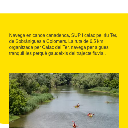
Navega en canoa canadenca, SUP i caiac pel riu Ter,
de Sobrànigues a Colomers. La ruta de 6,5 km
organitzada per Caiac del Ter, navega per aigües
tranquil·les perquè gaudeixis del trajecte fluvial.