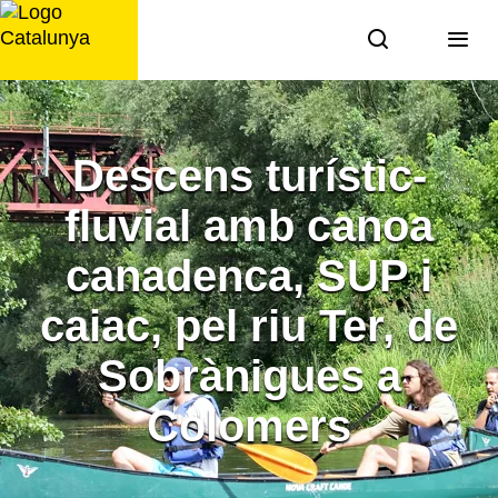
Saltar
al
contingut
Descens turístic-
fluvial amb canoa
canadenca, SUP i
caiac, pel riu Ter, de
Sobrànigues a
Colomers