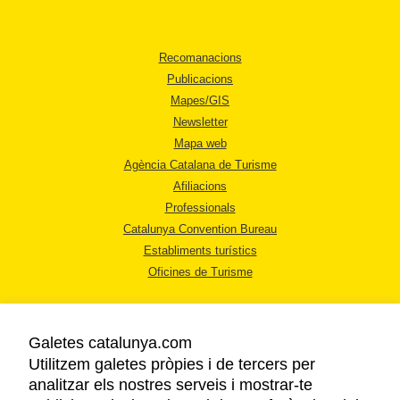
Recomanacions
Publicacions
Mapes/GIS
Newsletter
Mapa web
Agència Catalana de Turisme
Afiliacions
Professionals
Catalunya Convention Bureau
Establiments turístics
Oficines de Turisme
Galetes catalunya.com
Utilitzem galetes pròpies i de tercers per
analitzar els nostres serveis i mostrar-te
AVÍS LEGAL