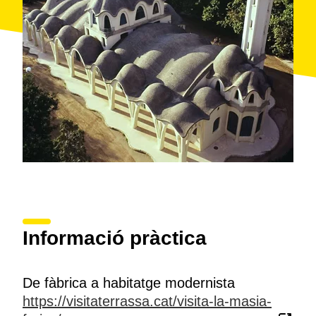
íntegrament l’estructura i superposant nous elements.
El recobriment exterior de la coberta, a base de morter
barrejat amb trencadís i vidres trinxats, fa brillar la
casa sota el sol.
Informació pràctica
De fàbrica a habitatge modernista
https://visitaterrassa.cat/visita-la-masia-