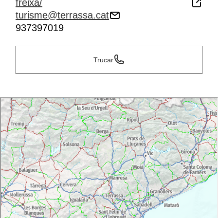
freixa/
turisme@terrassa.cat
937397019
Trucar