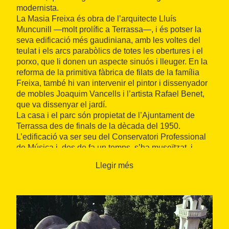
modernista.
La Masia Freixa és obra de l’arquitecte Lluís
Muncunill —molt prolífic a Terrassa—, i és potser la
seva edificació més gaudiniana, amb les voltes del
teulat i els arcs parabòlics de totes les obertures i el
porxo, que li donen un aspecte sinuós i lleuger. En la
reforma de la primitiva fàbrica de filats de la família
Freixa, també hi van intervenir el pintor i dissenyador
de mobles Joaquim Vancells i l’artista Rafael Benet,
que va dissenyar el jardí.
La casa i el parc són propietat de l’Ajuntament de
Terrassa des de finals de la dècada del 1950.
L’edificació va ser seu del Conservatori Professional
de Música i, des de fa un temps, s’ha museïtzat, i
també acull l’oficina de turisme de la ciutat i la Xarxa
Llegir més
de Turisme Industrial de Catalunya (XATIC).
La visita a la Masia Freixa ens transporta a l’inici del
segle XX per reviure les jornades paral·leles d’una
família burgesa i de les persones al seu servei. També
hi descobrim la fabulosa transformació estètica i
funcional que l’arquitecte va aconseguir en conservar