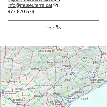
info@museuterra.cat
977 870 576
Trucar