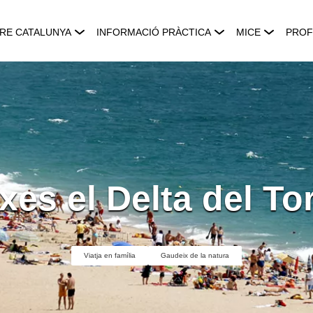
RE CATALUNYA
INFORMACIÓ PRÀCTICA
MICE
PROF
xes el Delta del To
Viatja en família
Gaudeix de la natura