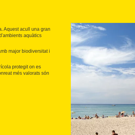
ra. Aquest acull una gran
 d'ambients aquàtics
amb major biodiversitat i
ícola protegit on es
onreat més valorats són