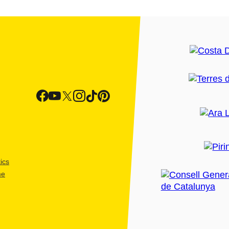
ics
me