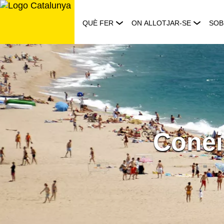
Saltar
al
QUÈ FER
ON ALLOTJAR-SE
SOB
contingut
Conei