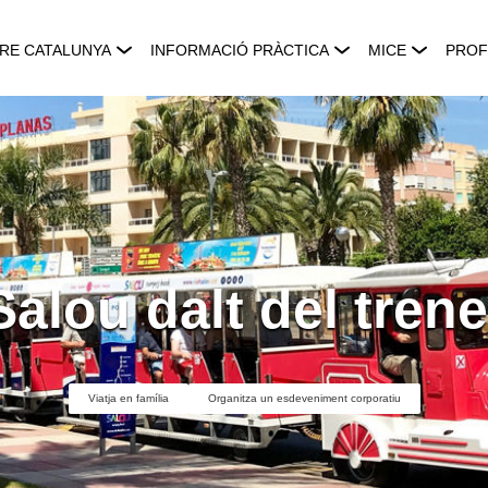
RE CATALUNYA
INFORMACIÓ PRÀCTICA
MICE
PROF
alou dalt del trenet
Viatja en família
Organitza un esdeveniment corporatiu