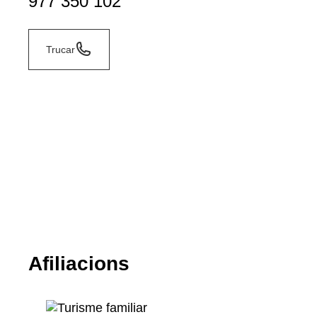
977 350 102
Trucar
Afiliacions