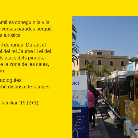
amílies coneguin la vila
 diverses parades perquè
 turístics.
amí de ronda. Durant el
del rei Jaume I i el del
s atacs dels pirates, i
e la zona de les cales,
ou.
 audioguies
També disposa de rampes
familiar: 15 (2+1).