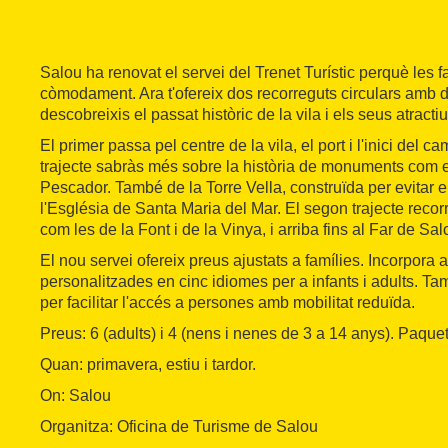
Salou ha renovat el servei del Trenet Turístic perquè les f
còmodament. Ara t'ofereix dos recorreguts circulars amb
descobreixis el passat històric de la vila i els seus atractius
El primer passa pel centre de la vila, el port i l'inici del c
trajecte sabràs més sobre la història de monuments com el 
Pescador. També de la Torre Vella, construïda per evitar el
l'Església de Santa Maria del Mar. El segon trajecte recorr
com les de la Font i de la Vinya, i arriba fins al Far de Sal
El nou servei ofereix preus ajustats a famílies. Incorpora
personalitzades en cinc idiomes per a infants i adults. 
per facilitar l'accés a persones amb mobilitat reduïda.
Preus: 6 (adults) i 4 (nens i nenes de 3 a 14 anys). Paquet 
Quan: primavera, estiu i tardor.
On: Salou
Organitza: Oficina de Turisme de Salou