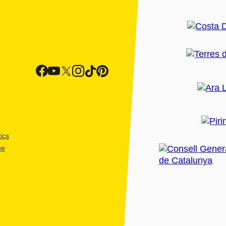
ics
me