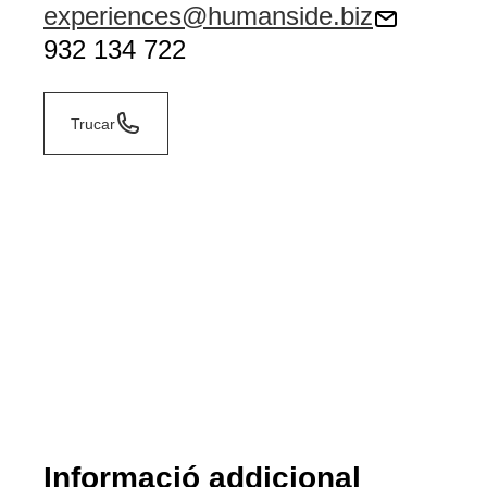
experiences@humanside.biz
932 134 722
Trucar
Informació addicional