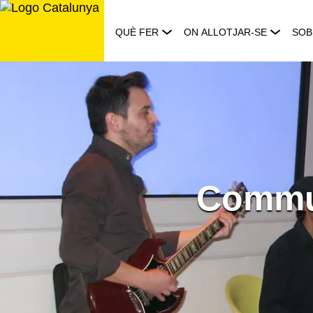
Saltar
al
QUÈ FER
ON ALLOTJAR-SE
SOB
contingut
Commus