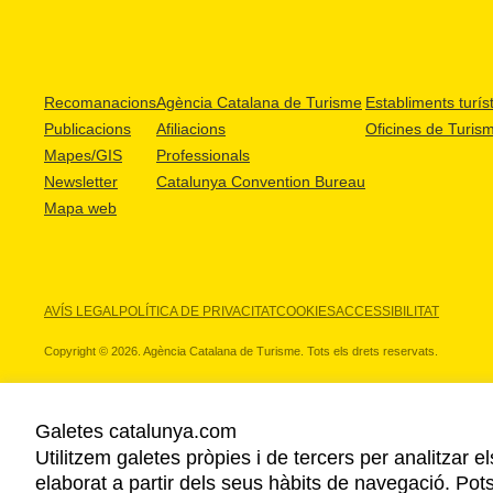
Recomanacions
Agència Catalana de Turisme
Establiments turíst
Publicacions
Afiliacions
Oficines de Turis
Mapes/GIS
Professionals
Newsletter
Catalunya Convention Bureau
Mapa web
AVÍS LEGAL
POLÍTICA DE PRIVACITAT
COOKIES
ACCESSIBILITAT
Copyright © 2026. Agència Catalana de Turisme. Tots els drets reservats.
Galetes catalunya.com
Utilitzem galetes pròpies i de tercers per analitzar e
ELS NOSTRES PARTNERS
elaborat a partir dels seus hàbits de navegació. Pot