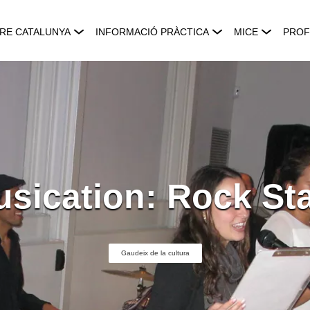
RE CATALUNYA
INFORMACIÓ PRÀCTICA
MICE
PROF
ication: Rock St
Gaudeix de la cultura