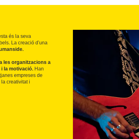
sta és la seva
bels. La creació d'una
umanside.
a les organitzacions a
i la motivació.
Han
itjanes empreses de
a creativitat i