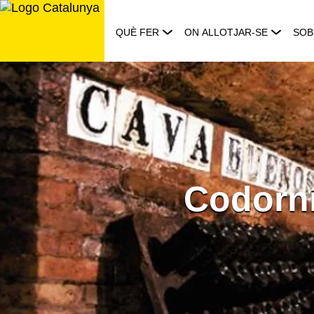
Saltar
al
QUÈ FER
ON ALLOTJAR-SE
SOB
contingut
Codorní