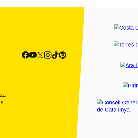
ics
me