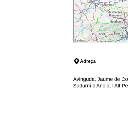
10.00h en anglès, 11.00h
0h en castellà.
rediant-ho degudament):
ies monoparentals,
 grups de més de 10
uïda (cadira de rodes,
emes cardiovasculars, etc.)
al de poder oferir el
Adreça
uït, winebar i botiga.
Avinguda, Jaume de Cod
Sadurní d'Anoia, l'Alt 