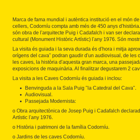
Marca de fama mundial i autèntica institució en el món de 
cellers, Codorníu compta amb més de 450 anys d'història.
són obra de l'arquitecte Puig i Cadafalch i van ser declar
cultural (Monument Històric Artístic) l'any 1976. Són mos
La visita és guiada i la seva durada és d'hora i mitja aprox
orígens del cava" podran gaudir d'un audiovisual, de les 
les caves, la història d'aquesta gran marca, una passejada
exposicions de maquinària. Al finalitzar degustarem 2 ca
La visita a les Caves Codorníu és guiada i inclou:
Benvinguda a la Sala Puig "la Catedral del Cava".
Audiovisual.
Passejada Modernista:
o Obra arquitectònica de Josep Puig i Cadafalch declara
Artístic l'any 1976.
o Història i patrimoni de la família Codorníu.
o Jardins de les caves Codorníu.