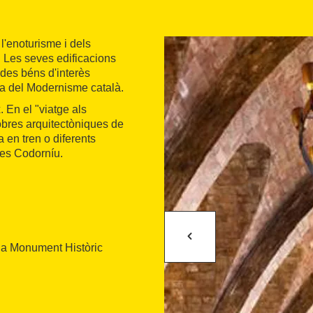
l'enoturisme i dels
 Les seves edificacions
ades béns d'interès
tra del Modernisme català.
. En el "viatge als
obres arquitectòniques de
 en tren o diferents
ves Codorníu.
da Monument Històric