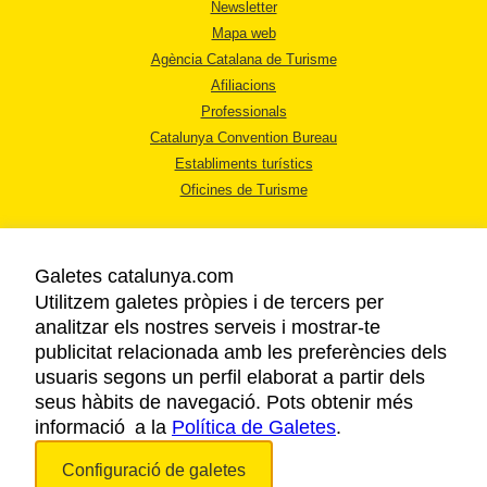
Newsletter
Mapa web
Agència Catalana de Turisme
Afiliacions
Professionals
Catalunya Convention Bureau
Establiments turístics
Oficines de Turisme
Galetes catalunya.com
Utilitzem galetes pròpies i de tercers per
analitzar els nostres serveis i mostrar-te
AVÍS LEGAL
publicitat relacionada amb les preferències dels
POLÍTICA DE PRIVACITAT
usuaris segons un perfil elaborat a partir dels
COOKIES
seus hàbits de navegació. Pots obtenir més
ACCESSIBILITAT
informació a la
Política de Galetes
.
Configuració de galetes