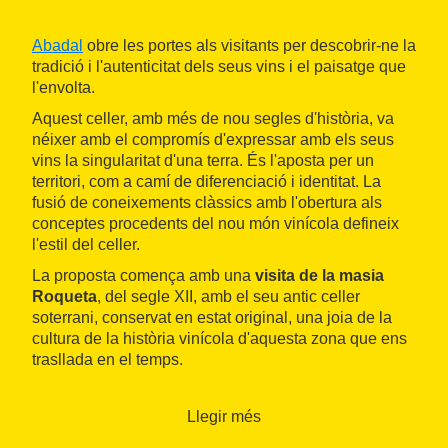
Abadal
obre les portes als visitants per descobrir-ne la
tradició i l'autenticitat dels seus vins i el paisatge que
l'envolta.
Aquest celler, amb més de nou segles d'història, va
néixer amb el compromís d'expressar amb els seus
vins la singularitat d'una terra. És l'aposta per un
territori, com a camí de diferenciació i identitat. La
fusió de coneixements clàssics amb l'obertura als
conceptes procedents del nou món vinícola defineix
l'estil del celler.
La proposta comença amb una
visita de la masia
Roqueta
, del segle XII, amb el seu antic celler
soterrani, conservat en estat original, una joia de la
cultura de la història vinícola d'aquesta zona que ens
trasllada en el temps.
La visita continua amb un sorprenent recorregut per
camins de terra, vinyes i boscos, per gaudir d'un
Llegir més
brunch
maridat amb vins
Abadal.