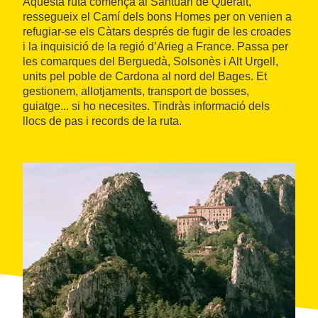
Aquesta ruta comença al Santuari de Queralt,
ressegueix el Camí dels bons Homes per on venien a
refugiar-se els Càtars després de fugir de les croades
i la inquisició de la regió d’Arieg a France. Passa per
les comarques del Berguedà, Solsonès i Alt Urgell,
units pel poble de Cardona al nord del Bages. Et
gestionem, allotjaments, transport de bosses,
guiatge... si ho necesites. Tindràs informació dels
llocs de pas i records de la ruta.