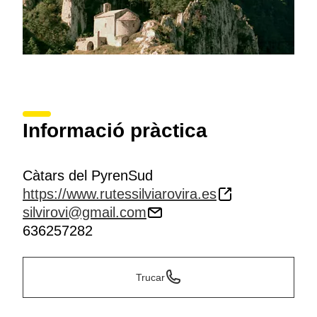
Informació pràctica
Càtars del PyrenSud
https://www.rutessilviarovira.es
silvirovi@gmail.com
636257282
Trucar