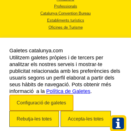
Professionals
Catalunya Convention Bureau
Establiments turístics
Oficines de Turisme
Galetes catalunya.com
Utilitzem galetes pròpies i de tercers per
analitzar els nostres serveis i mostrar-te
AVÍS LEGAL
publicitat relacionada amb les preferències dels
POLÍTICA DE PRIVACITAT
usuaris segons un perfil elaborat a partir dels
COOKIES
seus hàbits de navegació. Pots obtenir més
ACCESSIBILITAT
informació a la
Política de Galetes
.
Configuració de galetes
Copyright © 2026. Agència Catalana de Turisme. Tots els drets reservats.
Rebutja-les totes
Accepta-les totes