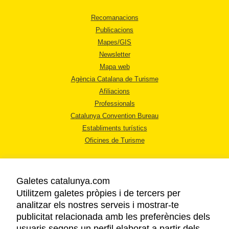
Recomanacions
Publicacions
Mapes/GIS
Newsletter
Mapa web
Agència Catalana de Turisme
Afiliacions
Professionals
Catalunya Convention Bureau
Establiments turístics
Oficines de Turisme
Galetes catalunya.com
Utilitzem galetes pròpies i de tercers per
analitzar els nostres serveis i mostrar-te
AVÍS LEGAL
publicitat relacionada amb les preferències dels
POLÍTICA DE PRIVACITAT
usuaris segons un perfil elaborat a partir dels