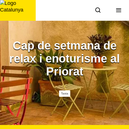
Saltar
al
contingut
Cap de setmana de
relax i enoturisme al
Priorat
Tasta