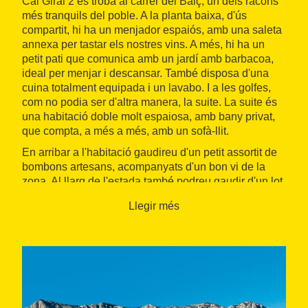
Cal Giral 2 es troba al carrer del Balç, un dels racons
més tranquils del poble. A la planta baixa, d'ús
compartit, hi ha un menjador espaiós, amb una saleta
annexa per tastar els nostres vins. A més, hi ha un
petit pati que comunica amb un jardí amb barbacoa,
ideal per menjar i descansar. També disposa d'una
cuina totalment equipada i un lavabo. I a les golfes,
com no podia ser d'altra manera, la suite. La suite és
una habitació doble molt espaiosa, amb bany privat,
que compta, a més a més, amb un sofà-llit.
En arribar a l'habitació gaudireu d'un petit assortit de
bombons artesans, acompanyats d'un bon vi de la
zona. Al llarg de l'estada també podreu gaudir d'un lot
de productes de cosmètica natural de Nina Mas
Llegir més
Ardèvol.
Per descobrir alguns del grans vins de la zona,
dissabte gaudireu d'un menú de maridatge al
Restaurant La Serra per conèixer la coneguda gamma
de vins Cap de Ruc.
El paquet inclou: