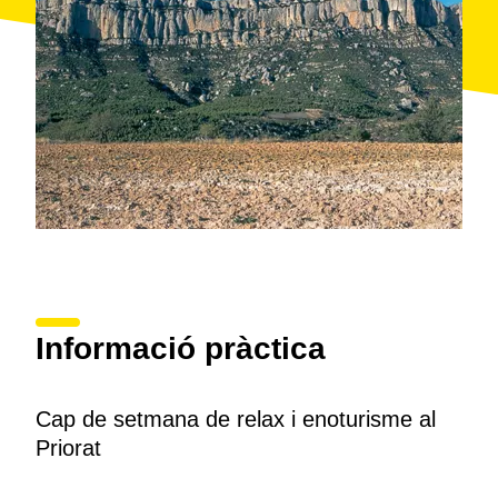
2 nits allotjament i esmorzar en la suite Montsant
de Cal Giral 2
Ampolla de vi i bombons de benvinguda
Pack de productes de cosmètica natural de Nina
Mas Ardèvol
Dinar de maridatge al restaurant LaSerra.
Accessibilitat:
Experiència no accessible.
Pack mínim 2 persones.
Informació pràctica
Cap de setmana de relax i enoturisme al
Priorat