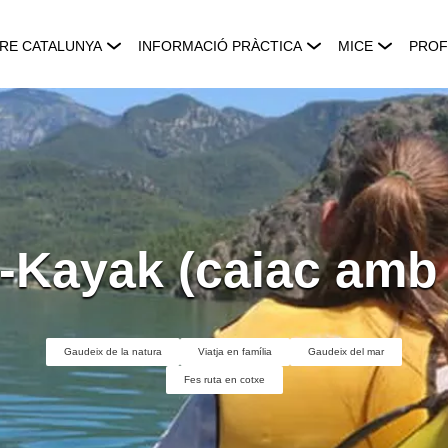
RE CATALUNYA
INFORMACIÓ PRÀCTICA
MICE
PROF
-Kayak (caiac amb
Gaudeix de la natura
Viatja en família
Gaudeix del mar
Fes ruta en cotxe