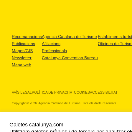
Recomanacions
Agència Catalana de Turisme
Establiments turíst
Publicacions
Afiliacions
Oficines de Turis
Mapes/GIS
Professionals
Newsletter
Catalunya Convention Bureau
Mapa web
AVÍS LEGAL
POLÍTICA DE PRIVACITAT
COOKIES
ACCESSIBILITAT
Copyright © 2026. Agència Catalana de Turisme. Tots els drets reservats.
Galetes catalunya.com
Utilitzem galetes pròpies i de tercers per analitzar e