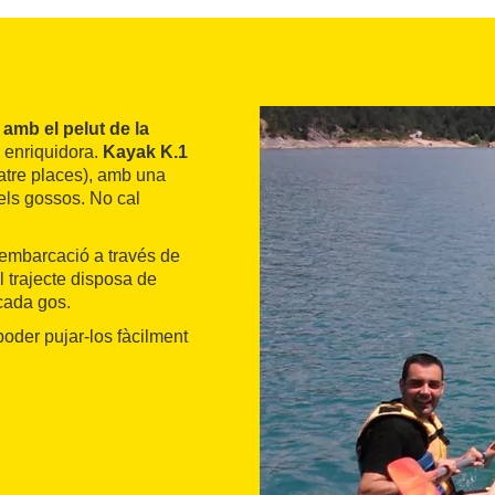
amb el pelut de la
i enriquidora.
Kayak K.1
atre places), amb una
els gossos. No cal
embarcació a través de
l trajecte disposa de
cada gos.
oder pujar-los fàcilment