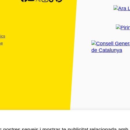
ics
me
ls nostres serveis i mostrar-te publicitat relacionada amb