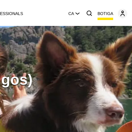
BOTIGA
ESSIONALS
CA
 gos)