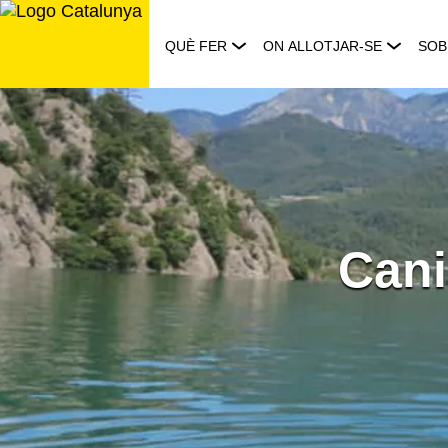
Saltar
al
QUÈ FER
ON ALLOTJAR-SE
SOB
contingut
Cani