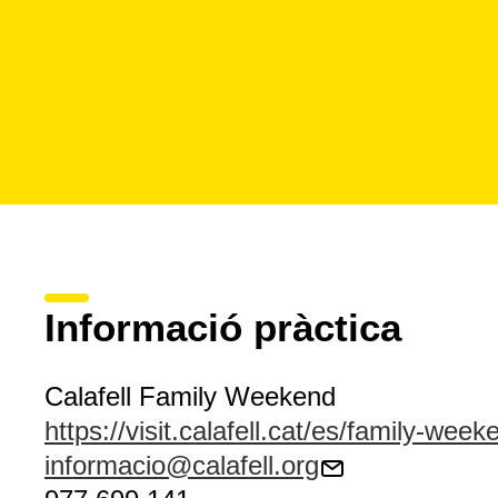
Informació pràctica
Calafell Family Weekend
https://visit.calafell.cat/es/family-week
informacio@calafell.org