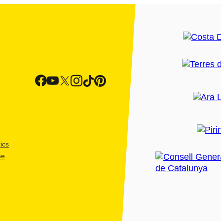
ics
me