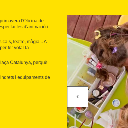
primavera l'Oficina de
espectacles d'animació i
als, teatre, màgia... A
er fer volar la
a plaça Catalunya, perquè
s indrets i equipaments de