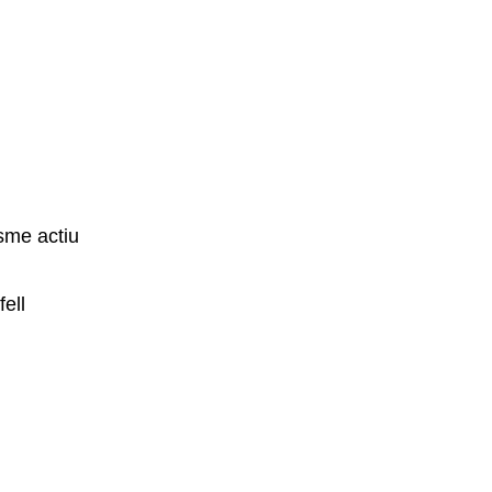
isme actiu
ell