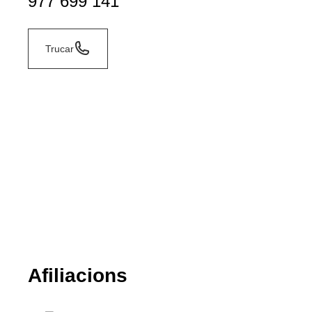
977 699 141
Trucar
Afiliacions