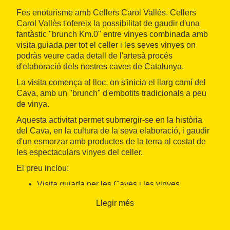
Fes enoturisme amb Cellers Carol Vallès. Cellers
Carol Vallès t'ofereix la possibilitat de gaudir d'una
fantàstic "brunch Km.0" entre vinyes combinada amb
visita guiada per tot el celler i les seves vinyes on
podràs veure cada detall de l'artesà procés
d'elaboració dels nostres caves de Catalunya.
La visita comença al lloc, on s'inicia el llarg camí del
Cava, amb un "brunch" d'embotits tradicionals a peu
de vinya.
Aquesta activitat permet submergir-se en la història
del Cava, en la cultura de la seva elaboració, i gaudir
d'un esmorzar amb productes de la terra al costat de
les espectaculars vinyes del celler.
El preu inclou:
Visita guiada per les Caves i les vinyes.
Esmorzar amb embotits locals, pa de pagès amb
Llegir més
tomàquet i oli Km.0, rebosteria artesana i cafè.