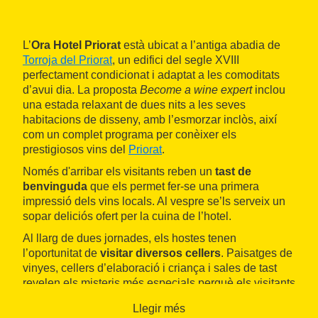
L’
Ora Hotel Priorat
està ubicat a l’antiga abadia de
Torroja del Priorat
, un edifici del segle XVIII
perfectament condicionat i adaptat a les comoditats
d’avui dia. La proposta
Become a wine expert
inclou
una estada relaxant de dues nits a les seves
habitacions de disseny, amb l’esmorzar inclòs, així
com un complet programa per conèixer els
prestigiosos vins del
Priorat
.
Només d'arribar els visitants reben un
tast de
benvinguda
que els permet fer-se una primera
impressió dels vins locals. Al vespre se’ls serveix un
sopar deliciós ofert per la cuina de l’hotel.
Al llarg de dues jornades, els hostes tenen
l’oportunitat de
visitar diversos cellers
. Paisatges de
vinyes, cellers d’elaboració i criança i sales de tast
revelen els misteris més especials perquè els visitants
acabin tenint un coneixement aprofundit de l'entorn,
Llegir més
en una experiència inoblidable per als amants del vi i