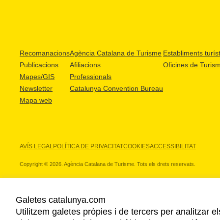
Recomanacions
Agència Catalana de Turisme
Establiments turíst
Publicacions
Afiliacions
Oficines de Turis
Mapes/GIS
Professionals
Newsletter
Catalunya Convention Bureau
Mapa web
AVÍS LEGAL
POLÍTICA DE PRIVACITAT
COOKIES
ACCESSIBILITAT
Copyright © 2026. Agència Catalana de Turisme. Tots els drets reservats.
Galetes catalunya.com
Utilitzem galetes pròpies i de tercers per analitzar e
ELS NOSTRES PARTNERS