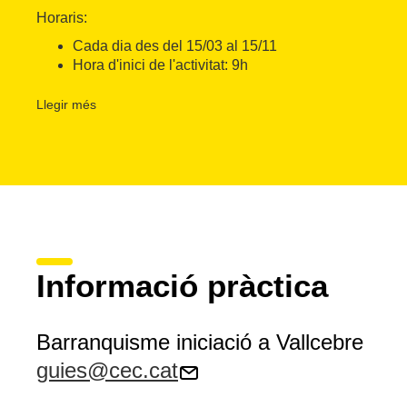
Horaris:
Cada dia des del 15/03 al 15/11
Hora d'inici de l'activitat: 9h
Durada de l'activitat: 4h
Llegir més
Idiomes: Català, castellà, anglès i francès
Punt de trobada: Davant l'església de Vallcebre
Es recomana: Portar botes de muntanya o bambes amb bo
tovallola, calçat de recanvi, aigua i quelcom per picar.
Accessibilitat: Accessible per a persones amb dificultat a
antelació en el cas de patir malalties i problemes físics.
Es requereix un mínim de 4 participants per poder realitzar 
Informació pràctica
Barranquisme iniciació a Vallcebre
guies@cec.cat