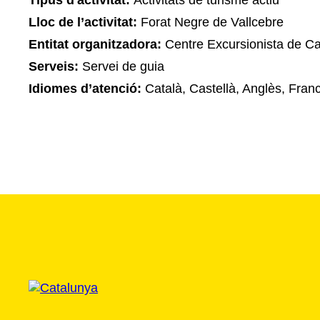
Tipus d'activitat:
Activitats de turisme actiu
Lloc de l’activitat:
Forat Negre de Vallcebre
Entitat organitzadora:
Centre Excursionista de C
Serveis:
Servei de guia
Idiomes d’atenció:
Català, Castellà, Anglès, Fran