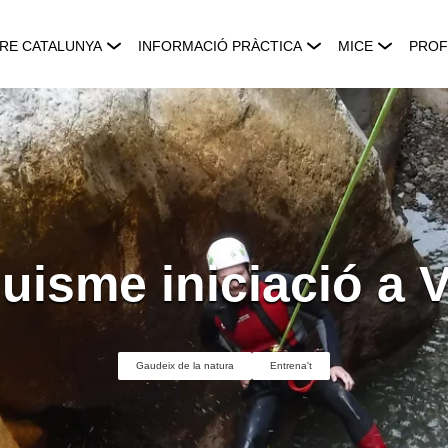
RE CATALUNYA
INFORMACIÓ PRÀCTICA
MICE
PROF
uisme iniciació a V
Gaudeix de la natura
Entrena't