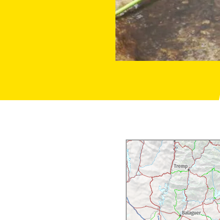
na sola, banyador,
uditives. Informar amb
l'activitat.