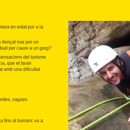
tura en estat pur a la
 llençat mai per un
buit per caure a un gorg?
ensacions del turisme
ia, que et faran
 amb una dificultat
cordes, vagues
a fins al barranc va a