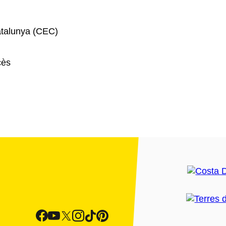
atalunya (CEC)
cès