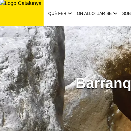
Saltar
al
QUÈ FER
ON ALLOTJAR-SE
SOB
contingut
Barranq