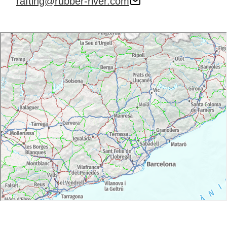
rafting@rubber-river.com
mobilitat reduïda.
Cal portar banyador, tovallola i una bossa d'esport o
similar on deixar els objectes personals als vestuaris.
Cal portar calçat esportiu que es pugui mullar.
Activitat per a majors de 11 anys.