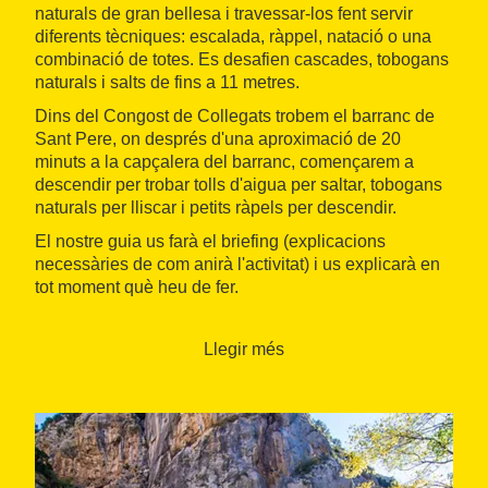
naturals de gran bellesa i travessar-los fent servir
diferents tècniques: escalada, ràppel, natació o una
combinació de totes. Es desafien cascades, tobogans
naturals i salts de fins a 11 metres.
Dins del Congost de Collegats trobem el barranc de
Sant Pere, on després d'una aproximació de 20
minuts a la capçalera del barranc, començarem a
descendir per trobar tolls d'aigua per saltar, tobogans
naturals per lliscar i petits ràpels per descendir.
El nostre guia us farà el briefing (explicacions
necessàries de com anirà l'activitat) i us explicarà en
tot moment què heu de fer.
El preu inclou:
Llegir més
Monitor especialitzat en descens de barrancs.
Equip necessari per realitzar el descens (vestit
de neoprè i casc).
Assegurança d'accidents i assegurança de
responsabilitat civil.
Lliure accés a les nostres instal·lacions, on teniu