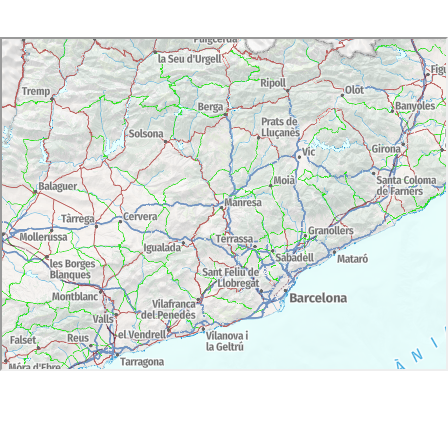
1 nit a les cel·les en règim d'allotjament a l'Abat
Marcet de Montserrat 3*
Dinar al restaurant modernista "Els 4 Gats"
Dinar al restaurant "Abad Cisneros" de
Montserrat
Entrades: Casa Milà, Casa Lleó Morera, Monastí
Sant Benet, Montserrat (Museu i Tro de la
Verge), Bodegues Codorniu
Degustació de cava a les bodegues Codorníu
Cotxe de lloguer 2 dies
Idiomes disponibles: Català, Castellà, Anglès i
Francès
Durada: 2 dies
Opcional:
Nit extra
Gestió de vols
Accessibilitat: Experiència accessible (per a més
informació, contactar amb Artchitectours).
Pack mínim 2 persones.