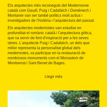
Els arquitectes més reconeguts del Modernisme
català com Gaudí, Puig i Cadafalch i Domènech i
Montaner van ser també polítics molt actius i
investigadors de l'història i l'arquitectura del passat.
Els arquitectes modernistes van estudiar en
profunditat el romànic català i l'arquitectura gòtica,
que va servir de font d'inspiració per a les seves
obres. L'arquitecte Puig i Cadafalch, un dels que
millor representa la personalitat global dels
modernistes, va participar en la restauració de
nombrosos monuments com el Monasterir de
Montserrat i Sant Benet de Bages.
Itinerari:
Llegir més
Dia 1
Començarem el nostre viatje en el temps a
Barcelona, on visitarem algunes de les obres
emblemàtiques del modernisme com La
Pedrera, la Casa Batlló (ambdues de Gaudí) i la
Casa Lleó Morera (Domènech i Montaner).