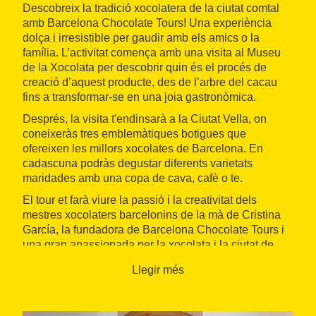
Descobreix la tradició xocolatera de la ciutat comtal
amb Barcelona Chocolate Tours! Una experiència
dolça i irresistible per gaudir amb els amics o la
família. L’activitat comença amb una visita al Museu
de la Xocolata per descobrir quin és el procés de
creació d’aquest producte, des de l’arbre del cacau
fins a transformar-se en una joia gastronòmica.
Després, la visita t'endinsarà a la Ciutat Vella, on
coneixeràs tres emblemàtiques botigues que
ofereixen les millors xocolates de Barcelona. En
cadascuna podràs degustar diferents varietats
maridades amb una copa de cava, cafè o te.
El tour et farà viure la passió i la creativitat dels
mestres xocolaters barcelonins de la mà de Cristina
García, la fundadora de Barcelona Chocolate Tours i
una gran apassionada per la xocolata i la ciutat de
Barcelona.
Llegir més