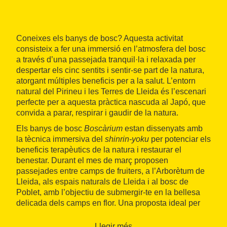
Coneixes els banys de bosc? Aquesta activitat
consisteix a fer una immersió en l’atmosfera del bosc
a través d’una passejada tranquil·la i relaxada per
despertar els cinc sentits i sentir-se part de la natura,
atorgant múltiples beneficis per a la salut. L’entorn
natural del Pirineu i les Terres de Lleida és l’escenari
perfecte per a aquesta pràctica nascuda al Japó, que
convida a parar, respirar i gaudir de la natura.
Els banys de bosc
Boscàrium
estan dissenyats amb
la tècnica immersiva del
shinrin-yoku
per potenciar els
beneficis terapèutics de la natura i restaurar el
benestar. Durant el mes de març proposen
passejades entre camps de fruiters, a l’Arborètum de
Lleida, als espais naturals de Lleida i al bosc de
Poblet, amb l’objectiu de submergir-te en la bellesa
delicada dels camps en flor. Una proposta ideal per
gaudir amb calma del moment més màgic de la
floració.
Llegir més