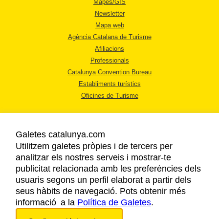
Mapes/GIS
Newsletter
Mapa web
Agència Catalana de Turisme
Afiliacions
Professionals
Catalunya Convention Bureau
Establiments turístics
Oficines de Turisme
Galetes catalunya.com
Utilitzem galetes pròpies i de tercers per
analitzar els nostres serveis i mostrar-te
AVÍS LEGAL
publicitat relacionada amb les preferències dels
POLÍTICA DE PRIVACITAT
usuaris segons un perfil elaborat a partir dels
COOKIES
seus hàbits de navegació. Pots obtenir més
ACCESSIBILITAT
informació a la
Política de Galetes
.