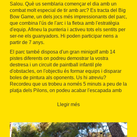
Salou. Què us semblaria començar el dia amb un
combat molt especial de tir amb arc? Es tracta del Big
Bow Game, un dels jocs més impressionants del parc,
que combina l'ús de l'arc i la fletxa amb l'estratègia
d'equip. Afineu la punteria i activeu tots els sentits per
ser-ne els guanyadors. Hi poden participar nens a
partir de 7 anys.
El parc també disposa d'un gran minigolf amb 14
pistes diferents on podreu demostrar la vostra
destresa i un circuit de paintball infantil ple
d'obstacles, on l'objectiu és formar equips i disparar
boles de pintura als oponents. Us hi atreviu?
Recordeu que us trobeu a només 5 minuts a peu de la
platja dels Pilons, on podeu acabar l'escapada amb
un bon bany al mar. Organitza el Patronat de Turisme
de Salou.
Llegir més
Quan: Des del 13/6, els caps de setmana. A partir del
24/6, tots els dies.
On: Bosc Aventura Salou