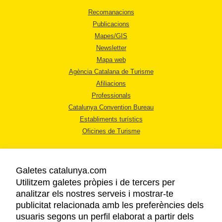
Recomanacions
Publicacions
Mapes/GIS
Newsletter
Mapa web
Agència Catalana de Turisme
Afiliacions
Professionals
Catalunya Convention Bureau
Establiments turístics
Oficines de Turisme
Galetes catalunya.com
Utilitzem galetes pròpies i de tercers per
analitzar els nostres serveis i mostrar-te
AVÍS LEGAL
publicitat relacionada amb les preferències dels
POLÍTICA DE PRIVACITAT
usuaris segons un perfil elaborat a partir dels