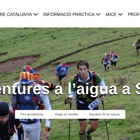
RE CATALUNYA
INFORMACIÓ PRÀCTICA
MICE
PROF
ntures a l’aigua a 
Fes senderisme
Viatja en família
Gaudeix de la natura