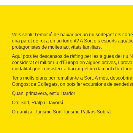
Vols sentir l'emoció de baixar per un riu sortejant els cor
una paret de roca en un torrent? A Sort els esports aquàti
protagonistes de moltes activitats familiars.
Aquí pots fer descensos de ràfting per les aigües del riu
considerat el millor riu d'Europa en aigües braves, i prova
modalitat que consisteix a baixar pel riu damunt d'un trine
Tens molts plans per remullar-te a Sort. A més, descobrirà
Congost de Collegats, on pots fer excursions de senderis
Quan: primavera, estiu i tardor
On: Sort, Rialp i Llavorsí
Organitza: Turisme Sort,Turisme Pallars Sobirà