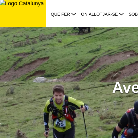
Saltar
al
QUÈ FER
ON ALLOTJAR-SE
SOB
contingut
Ave