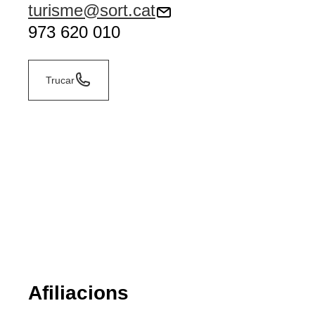
turisme@sort.cat
973 620 010
Trucar
Afiliacions