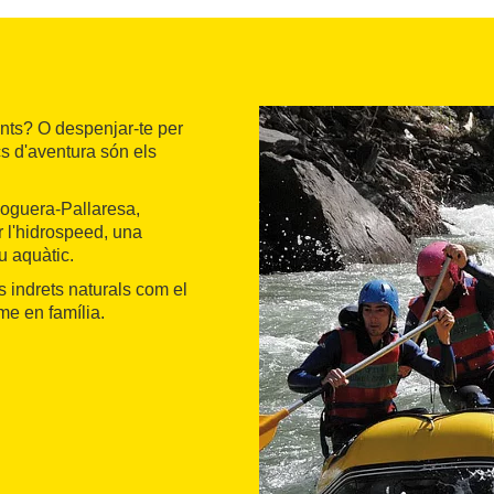
rents? O despenjar-te per
cs d'aventura són els
 Noguera-Pallaresa,
r l'hidrospeed, una
u aquàtic.
s indrets naturals com el
me en família.