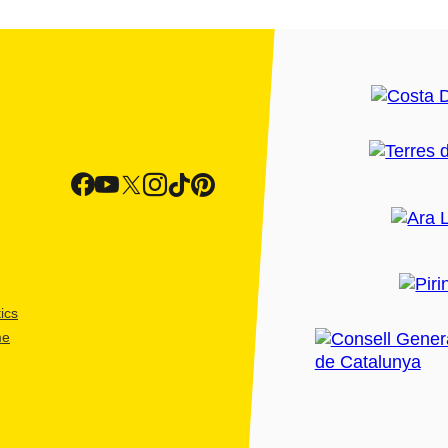
ics
me