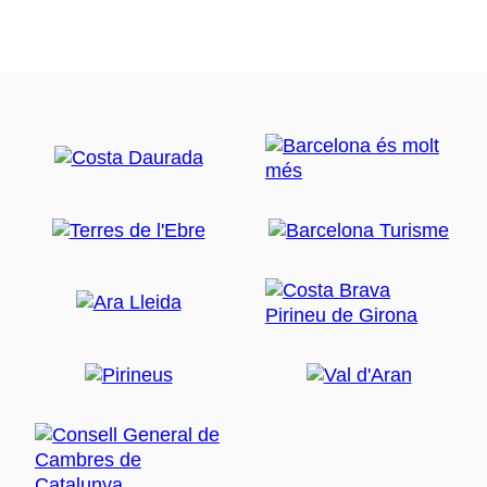
amb gran singularitat pel fet de formar part d'un
monestir.
Hotel Terradets 3*: Està situat davant del Llac de
Cellers. Hotel familiar de tres estrelles a
l'espectacular congost de Terradets. Disposa de
piscina i TV a les habitacions.
Casa rural El Molí de Farfanya: És una masia
rural, situada en un lloc privilegiat per als
amants de la natura, envoltada de boscos de
roures, alzines i camps de conreu, on descansar
i tenir tranquil·litat, podràs escoltar la diversitat
d'ocells que hi ha a la zona i observar la nit un
cel nocturn únic, on descobrir el firmament.
Masia Rural d'Àger: És una antiga masia
construïda sobre una ermita romànica del segle
XI, restaurada amb cura per els seus propietaris,
conserva l'arquitectura original típica de la Vall
d'Àger. Sala per hostes. Exteriors amb jardí,
mobles, barbacoa, porxo i piscina comuns.
Disposa de wi-fi, TV, servei d'esmorzar amb
productes artesans del territori.