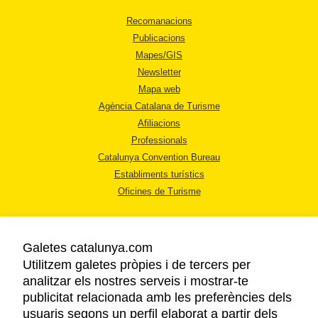
Recomanacions
Publicacions
Mapes/GIS
Newsletter
Mapa web
Agència Catalana de Turisme
Afiliacions
Professionals
Catalunya Convention Bureau
Establiments turístics
Oficines de Turisme
Galetes catalunya.com
Utilitzem galetes pròpies i de tercers per
analitzar els nostres serveis i mostrar-te
AVÍS LEGAL
publicitat relacionada amb les preferències dels
POLÍTICA DE PRIVACITAT
usuaris segons un perfil elaborat a partir dels