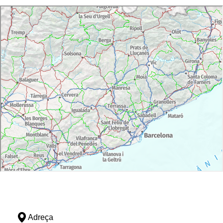
autòctons i on s'inclou un val de descompte o
tast d'oli o visita al moli.
Visita al Centre d'Observació de l'Univers
(COU): és una instal·lació multimèdia
excepcional a Europa, consisteix en una cúpula
desplegable, on es poden projectar
documentals o pel·lícules en format "cúpula
completa", observar el cel a través de les
imatges que obté un telescopi de 30 cm de
diàmetre instal·lat a la mateixa sala. A més
podreu visitar el parc dels telescopis per fer
observacions directes i gaudir de l'exposició
permanent. Entrada inclosa en el paquet on la
visita té una durada de 2 hores. Horaris a
consultar.
Visita a un celler artesanal, ratafia i vi: celler
familiar, on elaboren a mà amb sistemes
tradicionals, vins, cava, ratafies de varis tipus i
vinagre de vi.
Visita guiada al Castell d'Os de Balaguer: A la
Adreça
part alta d'un turó que domina la població d'Os