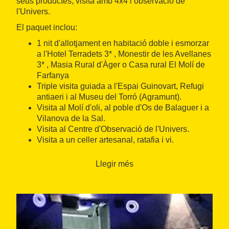
seus productes, visita amb 4x4 i observació de
l'Univers.
El paquet inclou:
1 nit d'allotjament en habitació doble i esmorzar
a l'Hotel Terradets 3* , Monestir de les Avellanes
3* , Masia Rural d'Àger o Casa rural El Molí de
Farfanya
Triple visita guiada a l'Espai Guinovart, Refugi
antiaeri i al Museu del Torró (Agramunt).
Visita al Molí d'oli, al poble d'Os de Balaguer i a
Vilanova de la Sal.
Visita al Centre d'Observació de l'Univers.
Visita a un celler artesanal, ratafia i vi.
Visita guiada al Castell d'Os de Balaguer.
Excursió 4x4 a la Balma dels Vilars.
Llegir més
Sopar de menú al restaurant Cal Maciarol.
Informació turística de la zona.
Assegurança de viatge. (Consultar les
condicions
aquí
)
Visites en Català, Castellà i Anglès