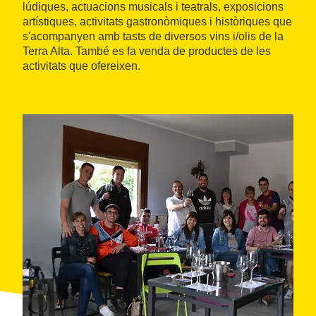
lúdiques, actuacions musicals i teatrals, exposicions
artístiques, activitats gastronòmiques i històriques que
s'acompanyen amb tasts de diversos vins i/olis de la
Terra Alta. També es fa venda de productes de les
activitats que ofereixen.