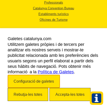
Professionals
Catalunya Convention Bureau
Establiments turístics
Oficines de Turisme
Galetes catalunya.com
Utilitzem galetes pròpies i de tercers per
analitzar els nostres serveis i mostrar-te
AVÍS LEGAL
publicitat relacionada amb les preferències dels
POLÍTICA DE PRIVACITAT
usuaris segons un perfil elaborat a partir dels
COOKIES
seus hàbits de navegació. Pots obtenir més
informació a la
Política de Galetes
ACCESSIBILITAT
.
Configuració de galetes
Copyright © 2026. Agència Catalana de Turisme. Tots els drets reservats.
Rebutja-les totes
Accepta-les totes