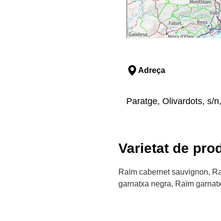
Adreça
Paratge, Olivardots, s/
Varietat de pro
Raïm cabernet sauvignon, Ra
garnatxa negra, Raïm garnat