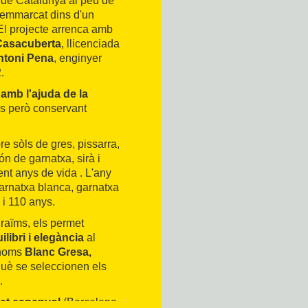
t de Catalunya al peu de
 emmarcat dins d'un
 El projecte arrenca amb
Casacuberta
, llicenciada
ntoni Pena
, enginyer
.
 amb l'ajuda de la
es però conservant
e sòls de gres, pissarra,
ón de garnatxa, sirà i
ent anys de vida . L'any
garnatxa blanca, garnatxa
 i 110 anys.
 raïms, els permet
ilibri i elegància
al
s noms
Blanc Gresa,
què se seleccionen els
.
at espanyol
(Barcelona,