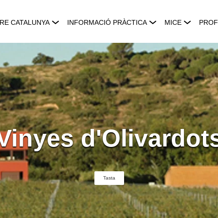
RE CATALUNYA
INFORMACIÓ PRÀCTICA
MICE
PROF
Vinyes d'Olivardot
Tasta