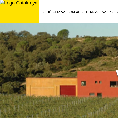
Saltar
al
QUÈ FER
ON ALLOTJAR-SE
SOB
contingut