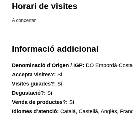
Horari de visites
A concertar
Informació addicional
Denominació d’Origen / IGP:
DO Empordà-Costa
Accepta visites?:
Sí
Visites guiades?:
Sí
Degustació?:
Sí
Venda de productes?:
Sí
Idiomes d’atenció:
Català, Castellà, Anglès, Fran