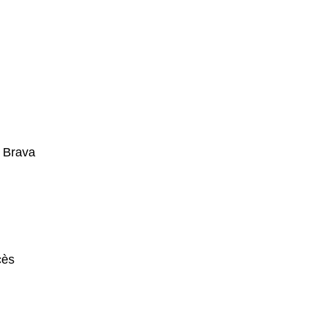
 Brava
cès