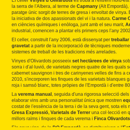
El celler
Vinyes d'Olivardots
es troba a l'extrem nord-es
la serra de l'Albera, al terme de
Capmany
(Alt Empordà),
paratge únic sorgit de terres de gresa i envoltat de vinya.
la iniciativa de dos apassionats del vi i la natura.
Carme 
en ciències químiques i enòloga, junt amb el seu marit,
A
industrial, comencen a plantar els primers ceps l'any 2002
El celler, construït l'any 2006, està dissenyat per
treballar
gravetat
a partir de la incorporació de tècniques modern
sistemes de treball de les tradicions més arrelades.
Vinyes d'Olivardots posseeix
set hectàrees de vinya
sobr
sorra i d'al·luvió, de varietats negres quatre de les quals s
cabernet sauvignon i tres de carinyenes velles de fins a c
2010, s'incorporen les finques de les varietats blanques 
roja i samsó blanc, totes pròpies de l'Empordà i d'entre 80
La
verema manual
, seguida d'una rigorosa selecció dels
elaborar vins amb una personalitat única que mostren
equ
costat de l'essència de la terra i de la seva gent, sota el
Gresa Expressió, Varietals de Terrer
una col·lecció en 
millors raïms i finques de cada verema i
Finca Olivardots
Els seus vins, de la
DO Empordà
, es distribueixen a l'
Est