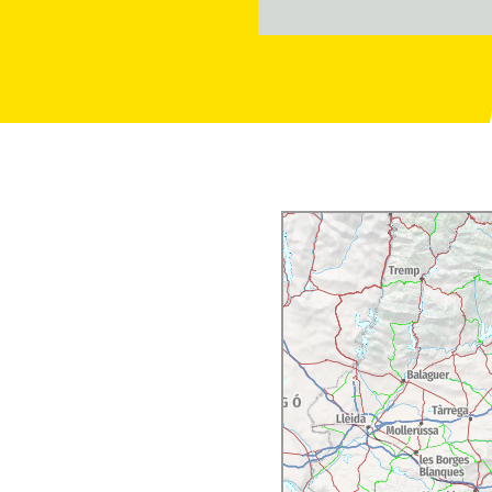
, Estats Units i Corea
órrer les vinyes, el celler