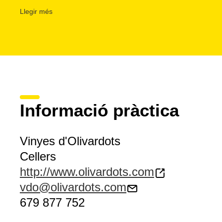
Girona, Madrid i Biscaia) i a l'
estranger
(Suïssa, Alemanya
Llegir més
del Sud).
Els visitants, atesos també en
anglès i francès
, poden rec
o veure el procés de verema, si s'escau.
Informació pràctica
Vinyes d'Olivardots
Cellers
http://www.olivardots.com
vdo@olivardots.com
679 877 752