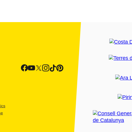
ics
me