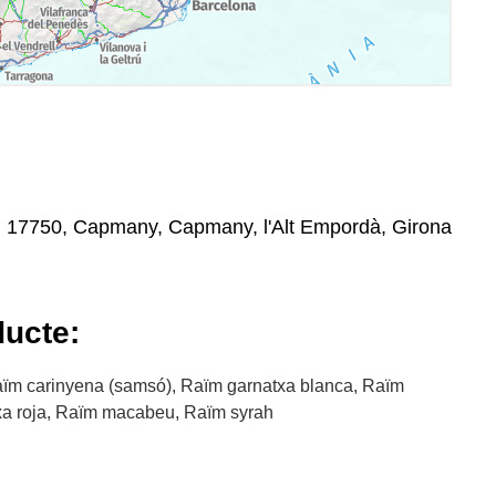
n, 17750, Capmany, Capmany, l'Alt Empordà, Girona
ducte:
ïm carinyena (samsó), Raïm garnatxa blanca, Raïm
xa roja, Raïm macabeu, Raïm syrah