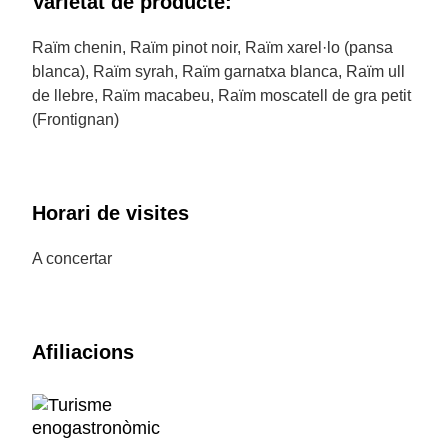
Varietat de producte:
Raïm chenin, Raïm pinot noir, Raïm xarel·lo (pansa
blanca), Raïm syrah, Raïm garnatxa blanca, Raïm ull
de llebre, Raïm macabeu, Raïm moscatell de gra petit
(Frontignan)
Horari de visites
A concertar
Afiliacions