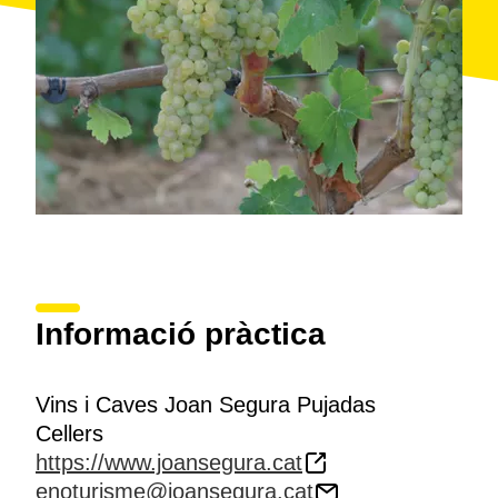
seca integrades a l’entorn.
Informació pràctica
Vins i Caves Joan Segura Pujadas
Cellers
https://www.joansegura.cat
enoturisme@joansegura.cat