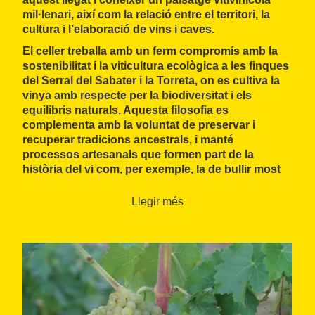
mil·lenari, així com la relació entre el territori, la
cultura i l’elaboració de vins i caves.
El celler treballa amb un ferm compromís amb la
sostenibilitat
i la
viticultura ecològica
a les finques
del Serral del Sabater i la Torreta, on es cultiva la
vinya amb respecte per la biodiversitat i els
equilibris naturals. Aquesta filosofia es
complementa amb la voluntat de preservar i
recuperar tradicions ancestrals, i manté
processos artesanals que formen part de la
història del vi com, per exemple, la de bullir most
per obtenir-ne un vi dolç.
Llegir més
La proposta enoturística inclou
visites guiades al
celler
, recorreguts per les vinyes i
experiències
adaptades
a grups, famílies o amics, amb tastos
de vins i caves i maridatges amb productes locals.
També s’hi ofereixen
activitats participatives
que
permeten descobrir de manera directa el procés
d’elaboració i el valor del patrimoni vitivinícola,
inclosa la conservació de les barraques de pedra