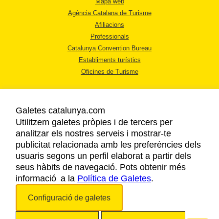
Mapa web
Agència Catalana de Turisme
Afiliacions
Professionals
Catalunya Convention Bureau
Establiments turístics
Oficines de Turisme
Galetes catalunya.com
Utilitzem galetes pròpies i de tercers per
analitzar els nostres serveis i mostrar-te
AVÍS LEGAL
publicitat relacionada amb les preferències dels
POLÍTICA DE PRIVACITAT
usuaris segons un perfil elaborat a partir dels
COOKIES
seus hàbits de navegació. Pots obtenir més
informació a la
Política de Galetes
ACCESSIBILITAT
.
Configuració de galetes
Copyright © 2026. Agència Catalana de Turisme. Tots els drets reservats.