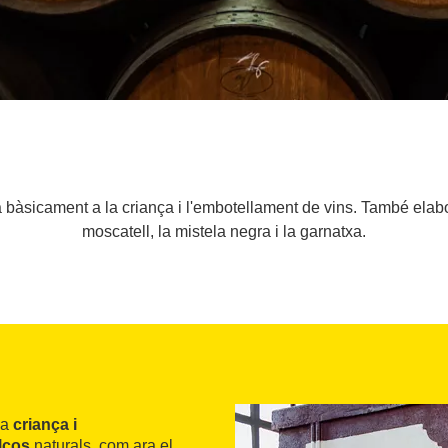
a bàsicament a la criança i l'embotellament de vins. També elabo
moscatell, la mistela negra i la garnatxa.
la
criança i
lços
naturals, com ara el