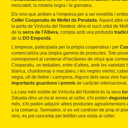
moscatell, la mistela negra i la garnatxa.
Els vins que arriben a l'empresa per a ser envellits i emb
Celler Cooperatiu de Mollet de Peralada
. Aquest altre c
la porta de Vinícola del Nordest, dins el nucli urbà de Moll
de la
serra de l'Albera
, compta amb una profunda
tradic
de la
DO Empordà
.
L'empresa, participada per la pròpia cooperativa i per
Cas
comercialitza una àmplia gamma de productes. Tots prov
corresponent al centenar d'hectàrees de vinya que conreen
Cooperatiu, on treballen, entre d'altres, amb les varietat
blanca, chardonnay o macabeu; i les negres merlot, cabe
negra, ull de llebre i carinyena. Alguns dels seus vins h
importants guardons i premis
de caràcter internacional.
La cara més visible de Vinícola del Nordest és la seva
bo
Situada dins un local annex al celler, s'hi poden
degusta
més, s'hi poden adquirir altres productes agroalimentaris
a la comarca. Tanmateix, si es vol conèixer de prop el pro
vins, es pot concertar per telèfon una visita al celler.