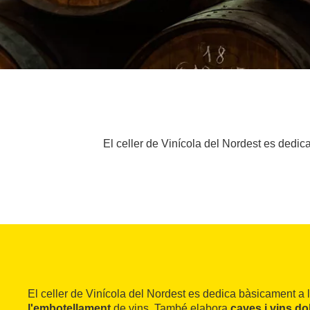
El celler de Vinícola del Nordest es dedic
El celler de Vinícola del Nordest es dedica bàsicament a 
l'embotellament
de vins. També elabora
caves i vins do