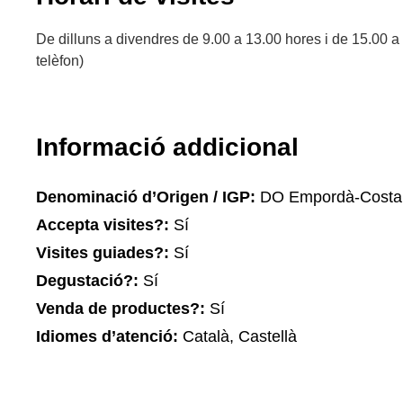
De dilluns a divendres de 9.00 a 13.00 hores i de 15.00 a
telèfon)
Informació addicional
Denominació d’Origen / IGP:
DO Empordà-Costa 
Accepta visites?:
Sí
Visites guiades?:
Sí
Degustació?:
Sí
Venda de productes?:
Sí
Idiomes d’atenció:
Català, Castellà