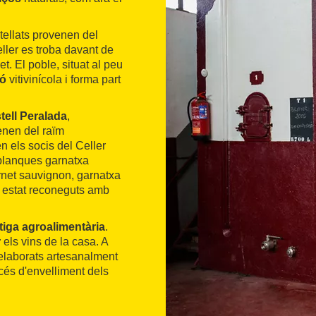
otellats provenen del
eller es troba davant de
et. El poble, situat al peu
ió
vitivinícola i forma part
tell Peralada
,
enen del raïm
 els socis del Celler
s blanques garnatxa
rnet sauvignon, garnatxa
an estat reconeguts amb
tiga agroalimentària
.
r
els vins de la casa. A
 elaborats artesanalment
cés d'envelliment dels