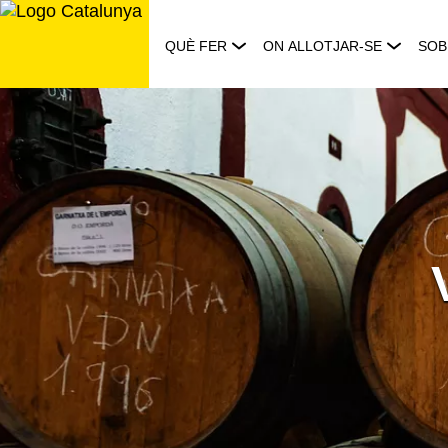
Saltar
al
QUÈ FER
ON ALLOTJAR-SE
SOB
contingut