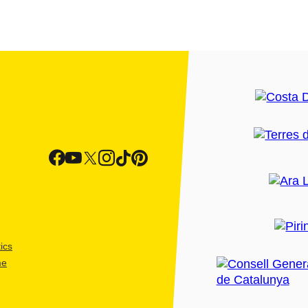
ics
me