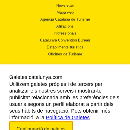
Newsletter
Mapa web
Agència Catalana de Turisme
Afiliacions
Professionals
Catalunya Convention Bureau
Establiments turístics
Oficines de Turisme
Galetes catalunya.com
Utilitzem galetes pròpies i de tercers per
analitzar els nostres serveis i mostrar-te
AVÍS LEGAL
publicitat relacionada amb les preferències dels
POLÍTICA DE PRIVACITAT
usuaris segons un perfil elaborat a partir dels
COOKIES
seus hàbits de navegació. Pots obtenir més
informació a la
Política de Galetes
ACCESSIBILITAT
.
Configuració de galetes