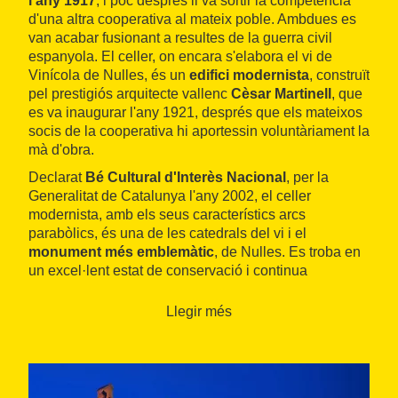
l'any 1917
, i poc després li va sortir la competència
d'una altra cooperativa al mateix poble. Ambdues es
van acabar fusionant a resultes de la guerra civil
espanyola. El celler, on encara s'elabora el vi de
Vinícola de Nulles, és un
edifici modernista
, construït
pel prestigiós arquitecte vallenc
Cèsar Martinell
, que
es va inaugurar l'any 1921, després que els mateixos
socis de la cooperativa hi aportessin voluntàriament la
mà d'obra.
Declarat
Bé Cultural d'Interès Nacional
, per la
Generalitat de Catalunya l'any 2002, el celler
modernista, amb els seus característics arcs
parabòlics, és una de les catedrals del vi i el
monument més emblemàtic
, de Nulles. Es troba en
un excel·lent estat de conservació i continua
beneficiant-se d'un disseny que fa que
la llum i la
temperatura
, influeixin favorablement en el procés
Llegir més
d'elaboració. De tota manera, l'interior ha estat
restaurat i remodelat per acollir la maquinària més
moderna de control de la fermentació, per a
l'elaboració de
vins i caves de qualitat
. La façana