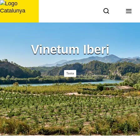
Saltar
al
contingut
Vinetum Iberi
Tasta