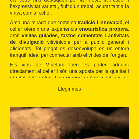
l’expressivitat varietal, fruit d’un treball acurat tant a la
vinya com al celler.
Amb una mirada que combina
tradició i innovació
, el
celler ofereix una experiència
enoturística propera
,
amb
visites guiades, tastos comentats i activitats
de divulgació
vitivinícola per a públic general i
aficionats. Tot plegat es desenvolupa en un entorn
tranquil, ideal per connectar amb el vi des de l’origen.
Els vins de Vinetum Iberi es poden adquirir
directament al celler i són una aposta per la qualitat i
el relat del territori. Una proposta interessant per als
qui volen descobrir nous vins amb ànima, a escala
Llegir més
humana.