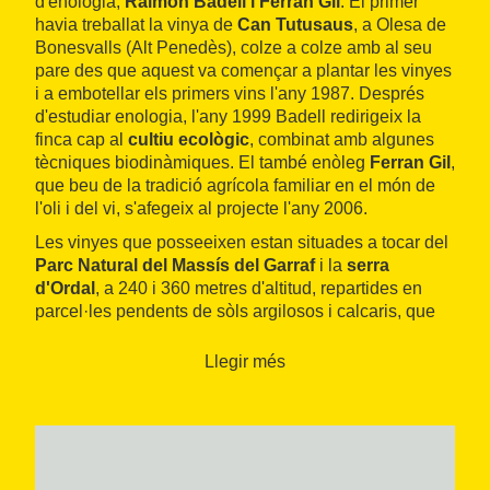
d'enologia,
Raimon Badell i Ferran Gil
. El primer
havia treballat la vinya de
Can Tutusaus
, a Olesa de
Bonesvalls (Alt Penedès), colze a colze amb al seu
pare des que aquest va començar a plantar les vinyes
i a embotellar els primers vins l'any 1987. Després
d'estudiar enologia, l'any 1999 Badell redirigeix la
finca cap al
cultiu ecològic
, combinat amb algunes
tècniques biodinàmiques. El també enòleg
Ferran Gil
,
que beu de la tradició agrícola familiar en el món de
l'oli i del vi, s'afegeix al projecte l'any 2006.
Les vinyes que posseeixen estan situades a tocar del
Parc Natural del Massís del Garraf
i la
serra
d'Ordal
, a 240 i 360 metres d'altitud, repartides en
parcel·les pendents de sòls argilosos i calcaris, que
aporten estructura als seus vins. La producció mitjana
del celler és de
3.500 litres per hectàrea
, dels quals
Llegir més
obtenen tres tipus de cava, un vi blanc (xarel·lo), un
de rosat (merlot) i tres vins negres (cabernet
sauvignon i merlot).
Les
visites
, tant al celler com a les vinyes inclouen
una degustació dels seus productes. A més, atenen