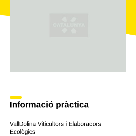
els visitants també en
anglès
.
Informació pràctica
VallDolina Viticultors i Elaboradors
Ecològics