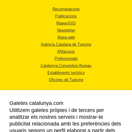
Recomanacions
Publicacions
Mapes/GIS
Newsletter
Mapa web
Agència Catalana de Turisme
Afiliacions
Professionals
Catalunya Convention Bureau
Establiments turístics
Oficines de Turisme
Galetes catalunya.com
Utilitzem galetes pròpies i de tercers per
analitzar els nostres serveis i mostrar-te
AVÍS LEGAL
publicitat relacionada amb les preferències dels
POLÍTICA DE PRIVACITAT
usuaris segons un perfil elaborat a partir dels