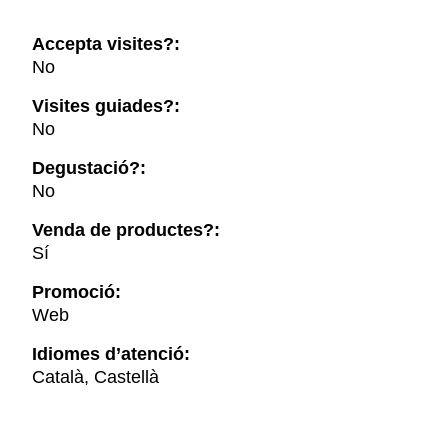
Accepta visites?:
No
Visites guiades?:
No
Degustació?:
No
Venda de productes?:
Sí
Promoció:
Web
Idiomes d’atenció:
Català, Castellà