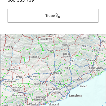
606 335 769
Trucar