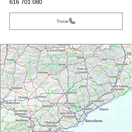
616 701 080
Trucar