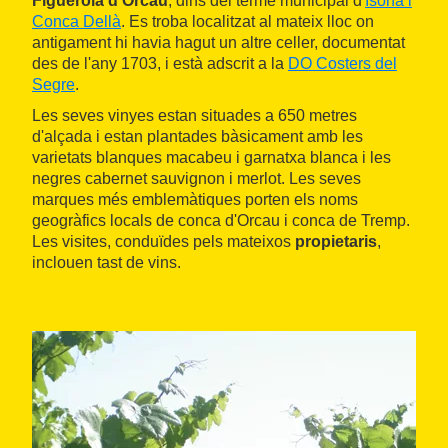
Figuerola d'Orcau
, dins del terme municipal d'
Isona i
Conca Dellà
. Es troba localitzat al mateix lloc on
antigament hi havia hagut un altre celler, documentat
des de l'any 1703, i està adscrit a la
DO Costers del
Segre
.
Les seves vinyes estan situades a 650 metres
d'alçada i estan plantades bàsicament amb les
varietats blanques macabeu i garnatxa blanca i les
negres cabernet sauvignon i merlot. Les seves
marques més emblemàtiques porten els noms
geogràfics locals de conca d'Orcau i conca de Tremp.
Les visites, conduïdes pels mateixos
propietaris
,
inclouen tast de vins.