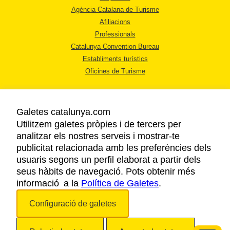
Agència Catalana de Turisme
Afiliacions
Professionals
Catalunya Convention Bureau
Establiments turístics
Oficines de Turisme
Galetes catalunya.com
Utilitzem galetes pròpies i de tercers per
analitzar els nostres serveis i mostrar-te
AVÍS LEGAL
publicitat relacionada amb les preferències dels
POLÍTICA DE PRIVACITAT
usuaris segons un perfil elaborat a partir dels
COOKIES
seus hàbits de navegació. Pots obtenir més
informació a la
Política de Galetes
ACCESSIBILITAT
.
Configuració de galetes
Copyright © 2026. Agència Catalana de Turisme. Tots els drets reservats.