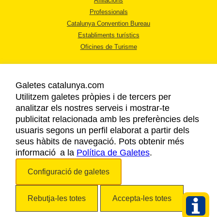
Afiliacions
Professionals
Catalunya Convention Bureau
Establiments turístics
Oficines de Turisme
Galetes catalunya.com
Utilitzem galetes pròpies i de tercers per
analitzar els nostres serveis i mostrar-te
AVÍS LEGAL
publicitat relacionada amb les preferències dels
POLÍTICA DE PRIVACITAT
usuaris segons un perfil elaborat a partir dels
COOKIES
seus hàbits de navegació. Pots obtenir més
informació a la
Política de Galetes
ACCESSIBILITAT
.
Configuració de galetes
Copyright © 2026. Agència Catalana de Turisme. Tots els drets reservats.
Rebutja-les totes
Accepta-les totes