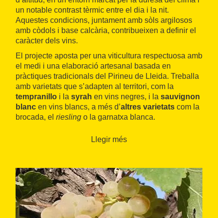
un notable contrast tèrmic entre el dia i la nit.
Aquestes condicions, juntament amb sòls argilosos
amb còdols i base calcària, contribueixen a definir el
caràcter dels vins.
El projecte aposta per una viticultura respectuosa amb
el medi i una elaboració artesanal basada en
pràctiques tradicionals del Pirineu de Lleida. Treballa
amb varietats que s’adapten al territori, com la
tempranillo
i la
syrah
en vins negres, i la
sauvignon
blanc
en vins blancs, a més d’
altres varietats
com la
brocada, el
riesling
o la garnatxa blanca.
El celler ofereix
visites guiades
que permeten
Llegir més
conèixer el procés d’elaboració, des de la vinya fins a
la criança, i finalitza amb una
degustació de
diversos vins
en una sala de tast situada al costat de
les vinyes.