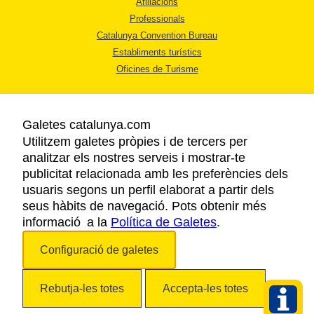
Afiliacions
Professionals
Catalunya Convention Bureau
Establiments turístics
Oficines de Turisme
Galetes catalunya.com
Utilitzem galetes pròpies i de tercers per
analitzar els nostres serveis i mostrar-te
AVÍS LEGAL
publicitat relacionada amb les preferències dels
POLÍTICA DE PRIVACITAT
usuaris segons un perfil elaborat a partir dels
COOKIES
seus hàbits de navegació. Pots obtenir més
informació a la
Política de Galetes
ACCESSIBILITAT
.
Configuració de galetes
Copyright © 2026. Agència Catalana de Turisme. Tots els drets reservats.
Rebutja-les totes
Accepta-les totes