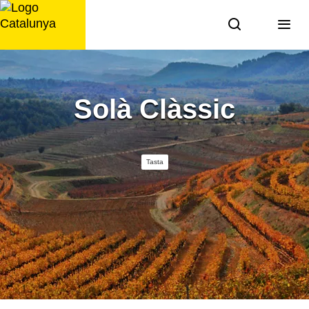
Saltar
al
contingut
Solà Clàssic
Tasta