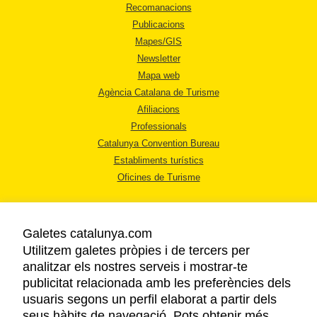
Recomanacions
Publicacions
Mapes/GIS
Newsletter
Mapa web
Agència Catalana de Turisme
Afiliacions
Professionals
Catalunya Convention Bureau
Establiments turístics
Oficines de Turisme
Galetes catalunya.com
Utilitzem galetes pròpies i de tercers per
analitzar els nostres serveis i mostrar-te
AVÍS LEGAL
publicitat relacionada amb les preferències dels
POLÍTICA DE PRIVACITAT
usuaris segons un perfil elaborat a partir dels
COOKIES
seus hàbits de navegació. Pots obtenir més