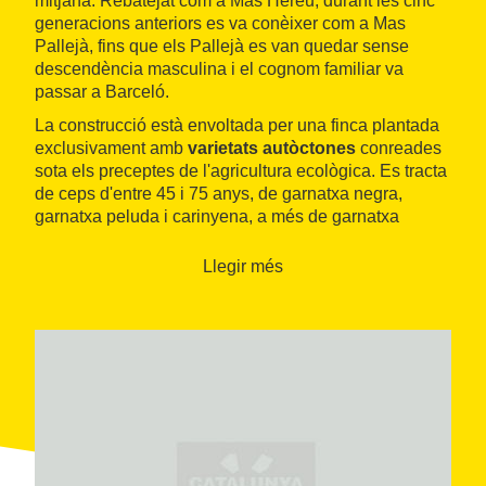
mitjana. Rebatejat com a Mas Hereu, durant les cinc
generacions anteriors es va conèixer com a Mas
Pallejà, fins que els Pallejà es van quedar sense
descendència masculina i el cognom familiar va
passar a Barceló.
La construcció està envoltada per una finca plantada
exclusivament amb
varietats autòctones
conreades
sota els preceptes de l'agricultura ecològica. Es tracta
de ceps d'entre 45 i 75 anys, de garnatxa negra,
garnatxa peluda i carinyena, a més de garnatxa
blanca.
Llegir més
El raïm es vinifica en unes instal·lacions modestes
dins del nucli de
Bellmunt del Priorat
. Un equip de
joves professionals el transformen en una gamma de
vins d'autor
, sota la marca Solà i Solà Clàssic, a més
d'alguns cupatges especials com Vinyes Josep,
Vinyes Teresa o el blanc Lo Peix.
L'experiència de visitar Solà Clàssic comença amb
una
passejada per les vinyes
del Mas Hereu per, a
continuació, desplaçar-se fins al celler i tastar els