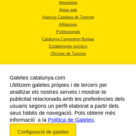
Newsletter
Mapa web
Agència Catalana de Turisme
Afiliacions
Professionals
Catalunya Convention Bureau
Establiments turístics
Oficines de Turisme
Galetes catalunya.com
Utilitzem galetes pròpies i de tercers per
analitzar els nostres serveis i mostrar-te
AVÍS LEGAL
publicitat relacionada amb les preferències dels
POLÍTICA DE PRIVACITAT
usuaris segons un perfil elaborat a partir dels
COOKIES
seus hàbits de navegació. Pots obtenir més
informació a la
Política de Galetes
ACCESSIBILITAT
.
Configuració de galetes