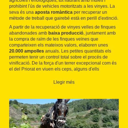
agrícoles i enològiques, tot llaurant amb mules i
prohibint l'ús de vehicles motoritzats a les vinyes. La
seva és una
aposta romàntica
per recuperar un
mètode de treball que gairebé està en perill d'extinció.
A partir de la recuperació de vinyes velles de finques
abandonades amb
baixa producció
, juntament amb
la compra de raïm de les finques veïnes que
comparteixen els mateixos valors, elaboren unes
20.000 ampolles
anuals. Les petites quantitats els
permeten tenir un control total sobre el procés de
vinificació. De la força d'un terrer excepcional com és
el del Priorat en viuen els ceps, alguns d'ells
centenaris, de les varietats garnatxa i carinyena, entre
altres. Tot plegat es tradueix en aquests vins negres
Llegir més
expressius i profunds: el Pim Pam Poom, l'S, el
Terram, el Planassos i La Pujada.
Pel que fa a
les visites
, en anglès, francès i alemany
(a més del català i el castellà), s'han de reservar amb
anterioritat i inclouen tant l'aproximació al celler o a
les vinyes, com una degustació dels seus vins.