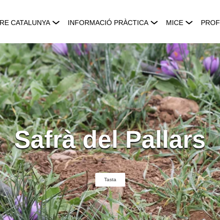
RE CATALUNYA
INFORMACIÓ PRÀCTICA
MICE
PROF
Safrà del Pallars
Tasta