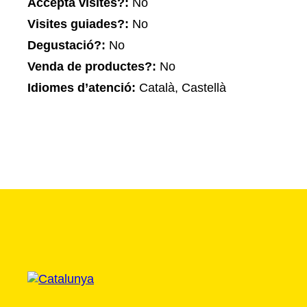
Accepta visites?:
No
Visites guiades?:
No
Degustació?:
No
Venda de productes?:
No
Idiomes d’atenció:
Català, Castellà