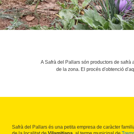
A Safrà del Pallars són productors de safrà a
de la zona. El procés d'obtenció d'aq
Safrà del Pallars és una petita empresa de caràcter famil
de la localitat de
Vilamitjana
, al terme municipal de
Trem