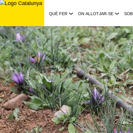
Saltar
al
QUÈ FER
ON ALLOTJAR-SE
SOB
contingut