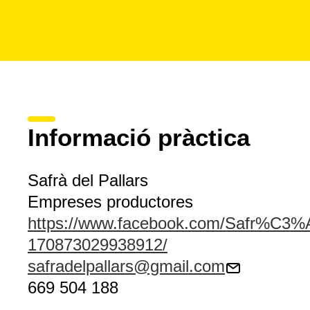
Informació pràctica
Safrà del Pallars
Empreses productores
https://www.facebook.com/Safr%C3%A0
170873029938912/
safradelpallars@gmail.com
669 504 188