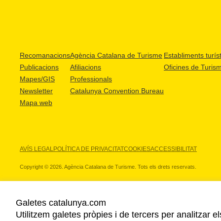
Recomanacions
Agència Catalana de Turisme
Establiments turíst
Publicacions
Afiliacions
Oficines de Turis
Mapes/GIS
Professionals
Newsletter
Catalunya Convention Bureau
Mapa web
AVÍS LEGAL
POLÍTICA DE PRIVACITAT
COOKIES
ACCESSIBILITAT
Copyright © 2026. Agència Catalana de Turisme. Tots els drets reservats.
Galetes catalunya.com
Utilitzem galetes pròpies i de tercers per analitzar e