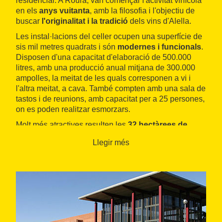
residencial. A Roura, van començar l'activitat vinícola
en els
anys vuitanta
, amb la filosofia i l'objectiu de
buscar
l'originalitat i la tradició
dels vins d'Alella.
Les instal·lacions del celler ocupen una superfície de
sis mil metres quadrats i són
modernes i funcionals
.
Disposen d'una capacitat d'elaboració de 500.000
litres, amb una producció anual mitjana de 300.000
ampolles, la meitat de les quals corresponen a vi i
l'altra meitat, a cava. També compten amb una sala de
tastos i de reunions, amb capacitat per a 25 persones,
on es poden realitzar esmorzars.
Molt més atractives resulten les
32 hectàrees de
vinyes de propietat
i les 22 hectàrees de vinyes dels
Llegir més
pagesos que els venen el raïm, ubicades totes a la
mateixa vall, entre la
Serralada Litoral
i la
mar
Mediterrània
. Per a l'elaboració de cava també
compten amb 30 hectàrees més de vinya a l'Albi
(comarca de les Garrigues). En tots aquests terrenys
conreen les varietats negres merlot, ull de llebre,
cabernet sauvignon i sirà, i les blanques chardonnay,
xarel·lo i sauvignon blanc.