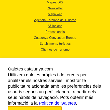
Mapes/GIS
Newsletter
Mapa web
Agència Catalana de Turisme
Afiliacions
Professionals
Catalunya Convention Bureau
Establiments turístics
Oficines de Turisme
Galetes catalunya.com
Utilitzem galetes pròpies i de tercers per
analitzar els nostres serveis i mostrar-te
AVÍS LEGAL
publicitat relacionada amb les preferències dels
POLÍTICA DE PRIVACITAT
usuaris segons un perfil elaborat a partir dels
COOKIES
seus hàbits de navegació. Pots obtenir més
informació a la
Política de Galetes
ACCESSIBILITAT
.