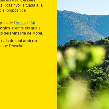
uan els avantpassats
as Rossinyol, situada a la
b el propòsit de
ques de l'
Anoia
i l'
Alt
lògics
, d'entre els quals
ió dels vins Pla de Morei.
a
sala de tast amb un
 que l'envolten.