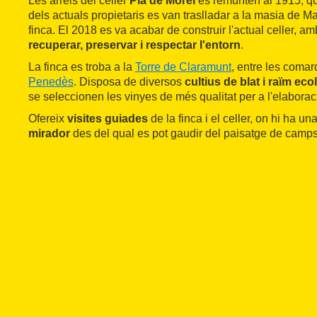
Les arrels del celler
Pla de Morei
es remunten al 1915, q
dels actuals propietaris es van traslladar a la masia de M
finca. El 2018 es va acabar de construir l'actual celler, am
recuperar, preservar i respectar l'entorn
.
La finca es troba a la
Torre de Claramunt
, entre les comar
Penedès
. Disposa de diversos
cultius de blat i raïm eco
se seleccionen les vinyes de més qualitat per a l'elaborac
Ofereix
visites guiades
de la finca i el celler, on hi ha un
mirador
des del qual es pot gaudir del paisatge de camps