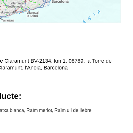
de Claramunt BV-2134, km 1, 08789, la Torre de
Claramunt, l'Anoia, Barcelona
ducte:
xa blanca, Raïm merlot, Raïm ull de llebre