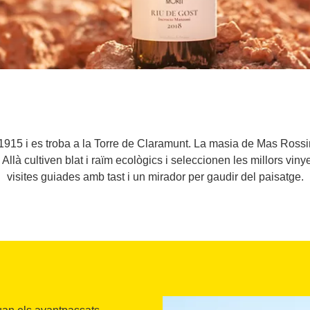
 1915 i es troba a la Torre de Claramunt. La masia de Mas Rossiny
Allà cultiven blat i raïm ecològics i seleccionen les millors viny
visites guiades amb tast i un mirador per gaudir del paisatge.