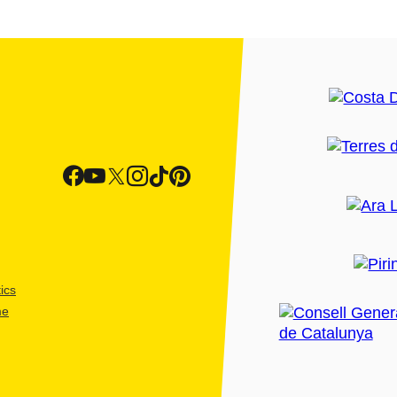
ics
me