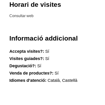
Horari de visites
Consultar web
Informació addicional
Accepta visites?:
Sí
Visites guiades?:
Sí
Degustació?:
Sí
Venda de productes?:
Sí
Idiomes d’atenció:
Català, Castellà