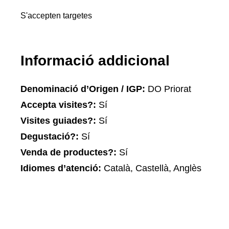
S'accepten targetes
Informació addicional
Denominació d’Origen / IGP:
DO Priorat
Accepta visites?:
Sí
Visites guiades?:
Sí
Degustació?:
Sí
Venda de productes?:
Sí
Idiomes d’atenció:
Català, Castellà, Anglès