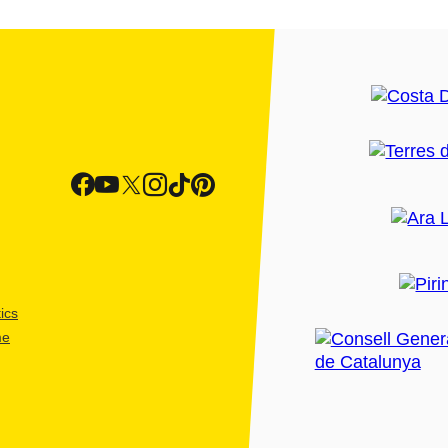
ics
me