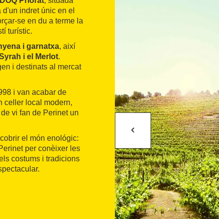
DOQ Priorat
, situada
d'un indret únic en el
orçar-se en du a terme la
í turístic.
nyena i garnatxa
, així
yrah i el Merlot
.
gen i destinats al mercat
998 i van acabar de
n celler local modern,
s de vi fan de Perinet un
scobrir el món enológic:
 Perinet per conèixer les
, els costums i tradicions
spectacular.