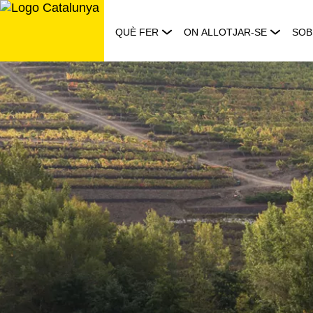
Saltar
al
QUÈ FER
ON ALLOTJAR-SE
SOB
contingut