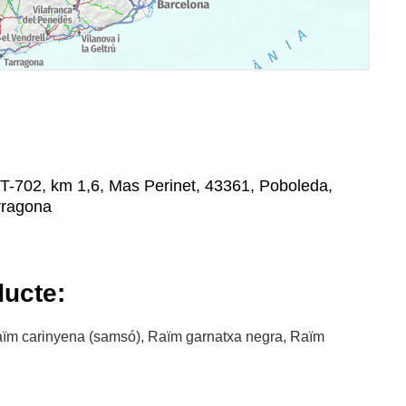
T-702, km 1,6, Mas Perinet, 43361, Poboleda,
arragona
ducte:
ïm carinyena (samsó), Raïm garnatxa negra, Raïm